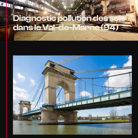
DIAGNOSTIC POLLUTION
ÎLE-DE-
VAL-DE-
ACCUEIL
›
›
›
DES SOLS
FRANCE
MARNE
Diagnostic pollution des sols
dans le Val-de-Marne (94)