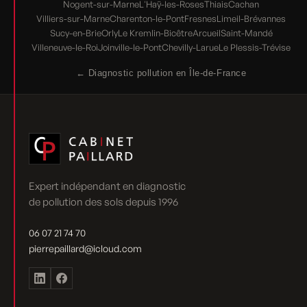
Nogent-sur-Marne
L'Haÿ-les-Roses
Thiais
Cachan
Villiers-sur-Marne
Charenton-le-Pont
Fresnes
Limeil-Brévannes
Sucy-en-Brie
Orly
Le Kremlin-Bicêtre
Arcueil
Saint-Mandé
Villeneuve-le-Roi
Joinville-le-Pont
Chevilly-Larue
Le Plessis-Trévise
← Diagnostic pollution en Île-de-France
Expert indépendant en diagnostic
de pollution des sols depuis 1996
06 07 21 74 70
pierrepaillard@icloud.com