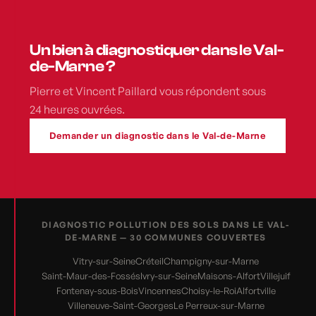
Un bien à diagnostiquer dans le Val-
de-Marne ?
Pierre et Vincent Paillard vous répondent sous
24 heures ouvrées.
Demander un diagnostic dans le Val-de-Marne
DIAGNOSTIC POLLUTION DES SOLS DANS LE VAL-
DE-MARNE — 30 COMMUNES COUVERTES
Vitry-sur-Seine
Créteil
Champigny-sur-Marne
Saint-Maur-des-Fossés
Ivry-sur-Seine
Maisons-Alfort
Villejuif
Fontenay-sous-Bois
Vincennes
Choisy-le-Roi
Alfortville
Villeneuve-Saint-Georges
Le Perreux-sur-Marne