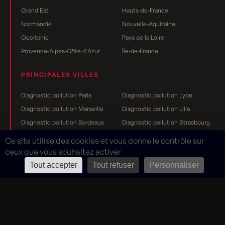
Grand Est
Hauts-de-France
Normandie
Nouvelle-Aquitaine
Occitanie
Pays de la Loire
Provence-Alpes-Côte d'Azur
Île-de-France
PRINCIPALES VILLES
Diagnostic pollution Paris
Diagnostic pollution Lyon
Diagnostic pollution Marseille
Diagnostic pollution Lille
Diagnostic pollution Bordeaux
Diagnostic pollution Strasbourg
Diagnostic pollution Nantes
Diagnostic pollution Toulouse
Ce site utilise des cookies et vous donne le contrôle sur
Diagnostic pollution Grenoble
Diagnostic pollution Rennes
ceux que vous souhaitez activer
Diagnostic pollution Dijon
Diagnostic pollution Reims
Tout accepter
Tout refuser
Personnaliser
Mentions légales
Rouge Cerise