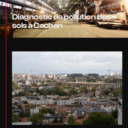
ACCUEIL
›
POLLUTION DES
›
›
›
CACHAN
FRANCE
MARNE
SOLS
Diagnostic de pollution des
sols à Cachan