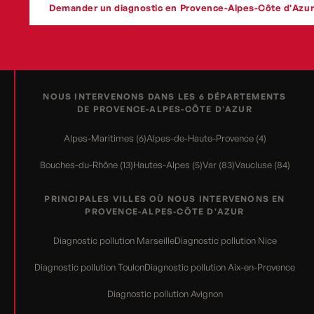
Demander un diagnostic en Provence-Alpes-Côte d'Azu
NOUS INTERVENONS DANS LES 6 DÉPARTEMENTS
DE PROVENCE-ALPES-CÔTE D'AZUR
Alpes-Maritimes (6)
Alpes-de-Haute-Provence (4)
Bouches-du-Rhône (13)
Hautes-Alpes (5)
Var (83)
Vaucluse (84)
PRINCIPALES VILLES OÙ NOUS INTERVENONS EN
PROVENCE-ALPES-CÔTE D'AZUR
Diagnostic pollution Marseille
Diagnostic pollution Nice
Diagnostic pollution Toulon
Diagnostic pollution Aix-en-Provence
Diagnostic pollution Avignon