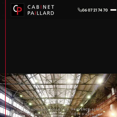
Panneau de gestion des cookies
06 07 21 74 70
DIAGNOSTIC POLLUTION
PROVENCE-ALPES-
ACCUEIL
›
›
DES SOLS
CÔTE D'AZUR