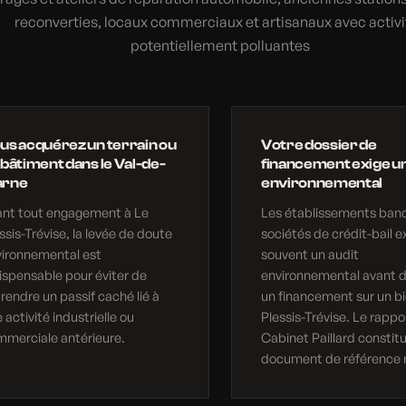
reconverties, locaux commerciaux et artisanaux avec activi
potentiellement polluantes
us acquérez un terrain ou
Votre dossier de
 bâtiment dans le Val-de-
financement exige un
rne
environnemental
ant tout engagement à Le
Les établissements banc
ssis-Trévise, la levée de doute
sociétés de crédit-bail e
vironnemental est
souvent un audit
ispensable pour éviter de
environnemental avant d
rendre un passif caché lié à
un financement sur un bi
 activité industrielle ou
Plessis-Trévise. Le rappo
merciale antérieure.
Cabinet Paillard constit
document de référence 