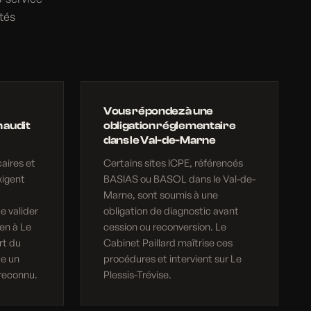
tés
Vous répondez à une
 audit
obligation réglementaire
dans le Val-de-Marne
aires et
Certains sites ICPE, référencés
xigent
BASIAS ou BASOL dans le Val-de-
Marne, sont soumis à une
e valider
obligation de diagnostic avant
en à Le
cession ou reconversion. Le
rt du
Cabinet Paillard maîtrise ces
ue un
procédures et intervient sur Le
reconnu.
Plessis-Trévise.