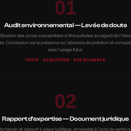
01
Audit environnemental — Levée de doute
ification des zones susceptibles d'être polluées au regard de l'hist
ite. Conclusion sur la présence ou l'absence de pollution et compatib
avec l'usage futur.
VENTE · ACQUISITION · DUE DILIGENCE
02
Rapport d'expertise — Document juridique
ite terrain et rapport à valeur juridique, annexable à l'acte de vente o