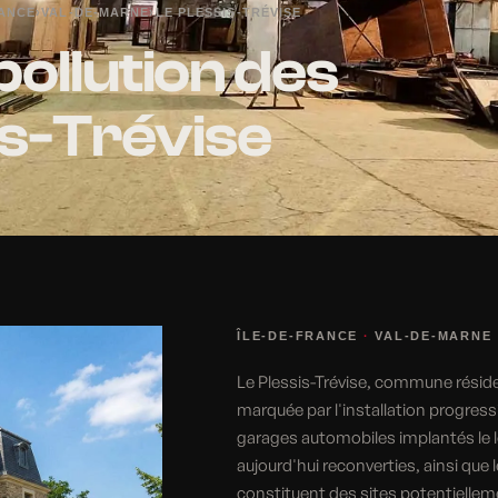
RANCE
›
VAL-DE-MARNE
›
LE PLESSIS-TRÉVISE
pollution des
sis-Trévise
ÎLE-DE-FRANCE
·
VAL-DE-MARNE
Le Plessis-Trévise, commune résiden
marquée par l'installation progres
garages automobiles implantés le l
aujourd'hui reconverties, ainsi que
constituent des sites potentiellem