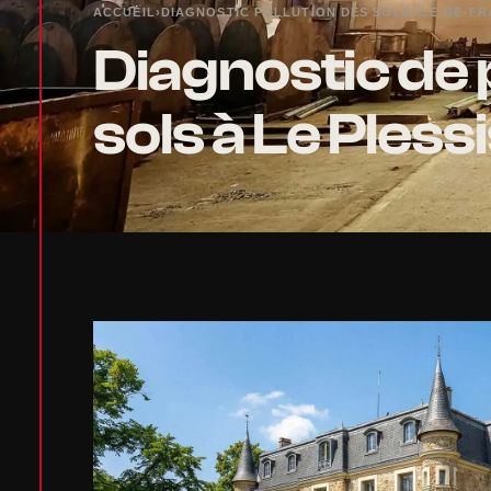
ACCUEIL
›
DIAGNOSTIC POLLUTION DES SOLS
›
ÎLE-DE-F
Diagnostic de 
sols à Le Ples