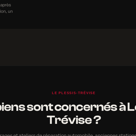
 après
tion, un
LE PLESSIS-TRÉVISE
iens sont concernés à L
Trévise ?
ages et ateliers de réparation automobile, anciennes station