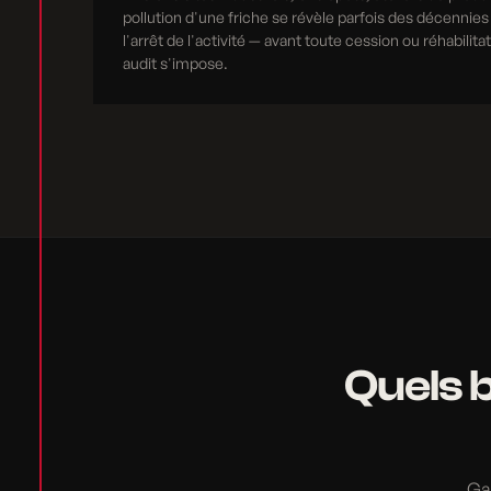
pollution d'une friche se révèle parfois des décennies
l'arrêt de l'activité — avant toute cession ou réhabilita
audit s'impose.
Quels b
Gar