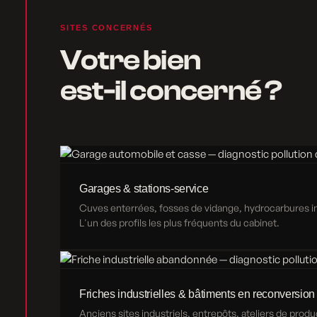
SITES CONCERNÉS
Votre bien
est-il concerné ?
Garages & stations-service
Cuves enterrées, fosses de vidange, hydrocarbures inf
L'un des profils les plus fréquents du cabinet.
Friches industrielles & bâtiments en reconversion
Anciens sites industriels, entrepôts, ateliers de produ