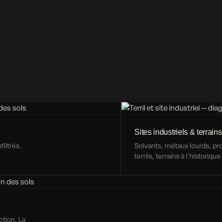
Sites industriels & terrains
iltrés.
Solvants, métaux lourds, p
terrils, terrains à l'historiqu
ction. La