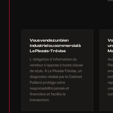
Vous vendez un bien
Vo
industriel ou commercial à
un
Le Plessis-Trévise
Ma
L'obligation d'information du
Av
vendeur s'oppose à toute clause
Ple
de style. À Le Plessis-Trévise, un
en
diagnostic réalisé par le Cabinet
ind
Paillard protège votre
rep
responsabilité pénale et
une
financière et facilite la
com
transaction.