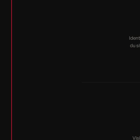
Ident
du s
Vis