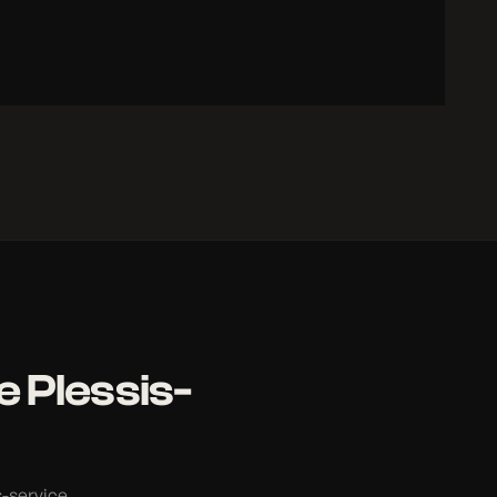
e Plessis-
s-service