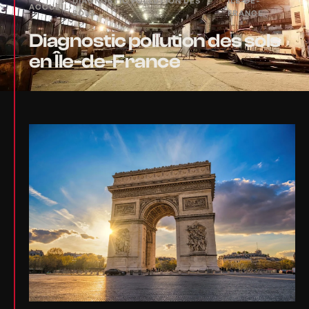
DIAGNOSTIC POLLUTION DES
ÎLE-DE-
ACCUEIL
›
›
SOLS
FRANCE
Diagnostic pollution des sols
en Île-de-France