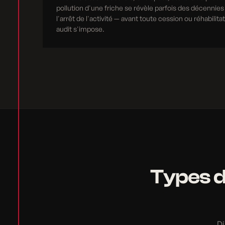
pollution d'une friche se révèle parfois des décennies
l'arrêt de l'activité — avant toute cession ou réhabilita
audit s'impose.
Types d
Di