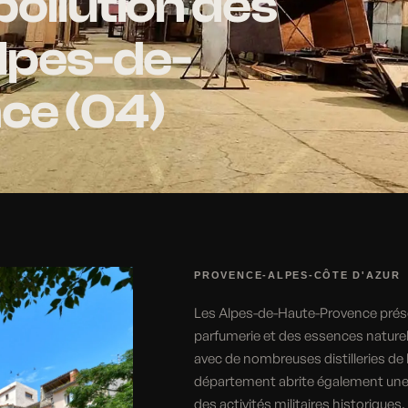
pollution des
Alpes-de-
ce (04)
PROVENCE-ALPES-CÔTE D'AZUR
Les Alpes-de-Haute-Provence prése
parfumerie et des essences nature
avec de nombreuses distilleries de 
département abrite également une tr
des activités militaires historiques