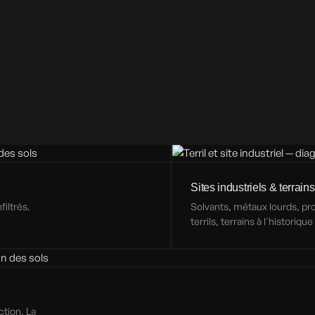
Sites industriels & terrains
iltrés.
Solvants, métaux lourds, p
terrils, terrains à l'historiqu
ction. La