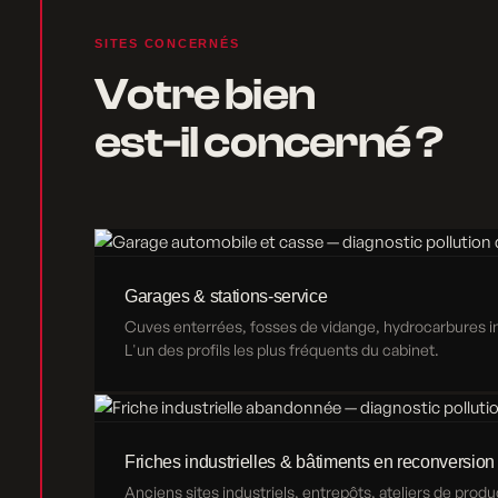
SITES CONCERNÉS
Votre bien
est-il concerné ?
Garages & stations-service
Cuves enterrées, fosses de vidange, hydrocarbures inf
L'un des profils les plus fréquents du cabinet.
Friches industrielles & bâtiments en reconversion
Anciens sites industriels, entrepôts, ateliers de produ