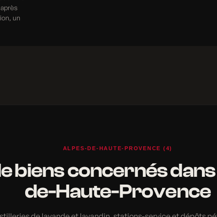
 après
tion, un
ALPES-DE-HAUTE-PROVENCE (4)
e biens concernés dans 
de-Haute-Provence
stilleries de lavande et lavandin, stations-service et dépôts pét