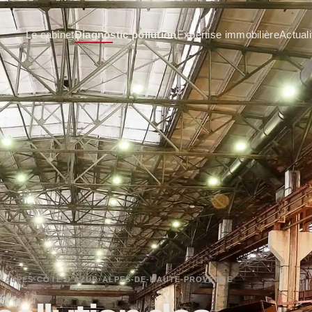
Le cabinet
Diagnostic pollution
Expertise immobilière
Actuali
-ALPES-CÔTE D'AZUR
›
ALPES-DE-HAUTE-PROVENCE