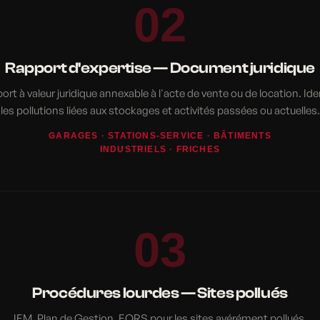
02
Rapport d'expertise — Document juridique
rt à valeur juridique annexable à l'acte de vente ou de location. Ide
les pollutions liées aux stockages et activités passées ou actuelles.
GARAGES · STATIONS-SERVICE · BÂTIMENTS
INDUSTRIELS · FRICHES
03
Procédures lourdes — Sites pollués
IEM, Plan de Gestion, EQRS pour les sites avérément pollués.