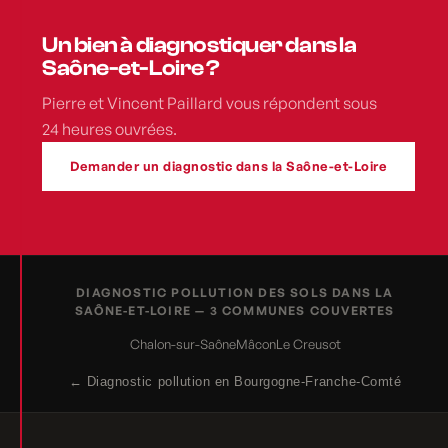
Un bien à diagnostiquer dans la
Saône-et-Loire ?
Pierre et Vincent Paillard vous répondent sous
24 heures ouvrées.
Demander un diagnostic dans la Saône-et-Loire
DIAGNOSTIC POLLUTION DES SOLS DANS LA
SAÔNE-ET-LOIRE — 3 COMMUNES COUVERTES
Chalon-sur-Saône
Mâcon
Le Creusot
← Diagnostic pollution en Bourgogne-Franche-Comté