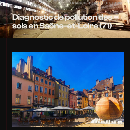
ACCUEIL
›
POLLUTION DES
›
›
FRANCHE-COMTÉ
ET-LOIRE
SOLS
Diagnostic de pollution des
sols en Saône-et-Loire (71)