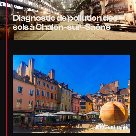
ACCUEIL
›
POLLUTION DES
›
FRANCHE-
›
ET-
›
SUR-
SOLS
COMTÉ
LOIRE
SAÔNE
Diagnostic de pollution des
sols à Chalon-sur-Saône