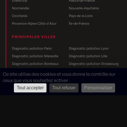
Grand Est
Hauts-de-France
Normandie
Nouvelle-Aquitaine
Occitanie
Pays de la Loire
Provence-Alpes-Côte d'Azur
Île-de-France
PRINCIPALES VILLES
Diagnostic pollution Paris
Diagnostic pollution Lyon
Diagnostic pollution Marseille
Diagnostic pollution Lille
Diagnostic pollution Bordeaux
Diagnostic pollution Strasbourg
Diagnostic pollution Nantes
Diagnostic pollution Toulouse
Ce site utilise des cookies et vous donne le contrôle sur
Diagnostic pollution Grenoble
Diagnostic pollution Rennes
ceux que vous souhaitez activer
Diagnostic pollution Dijon
Diagnostic pollution Reims
Tout accepter
Tout refuser
Personnaliser
Mentions légales
Rouge Cerise