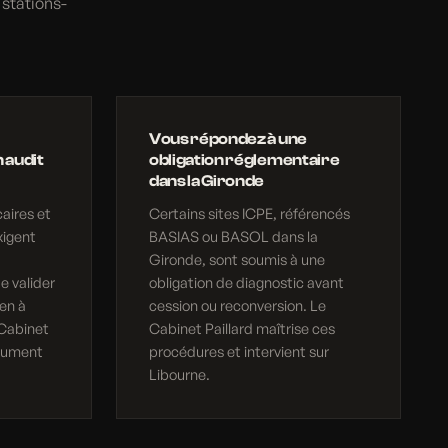
stations-
Vous répondez à une
 audit
obligation réglementaire
dans la Gironde
aires et
Certains sites ICPE, référencés
xigent
BASIAS ou BASOL dans la
Gironde, sont soumis à une
e valider
obligation de diagnostic avant
en à
cession ou reconversion. Le
 Cabinet
Cabinet Paillard maîtrise ces
ocument
procédures et intervient sur
Libourne.