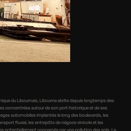
E
mique du Libournais, Libourne abrite depuis longtemps des
les concentrées autour de son port historique et de ses
rages automobiles implantés le long des boulevards, les
ansport fluvial, les entrepôts de négoce vinicole et les
tes potentiellement concernés par une pollution des sols. Le