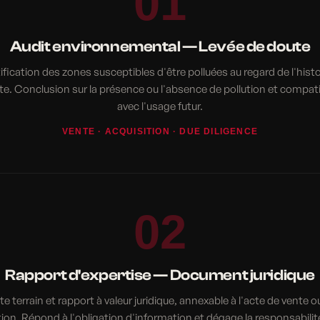
01
Audit environnemental — Levée de doute
ification des zones susceptibles d'être polluées au regard de l'hist
ite. Conclusion sur la présence ou l'absence de pollution et compatib
avec l'usage futur.
VENTE · ACQUISITION · DUE DILIGENCE
02
Rapport d'expertise — Document juridique
ite terrain et rapport à valeur juridique, annexable à l'acte de vente o
tion. Répond à l'obligation d'information et dégage la responsabilit