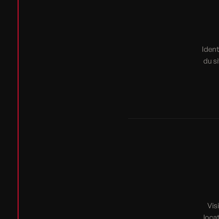
Ident
du s
Vis
loca