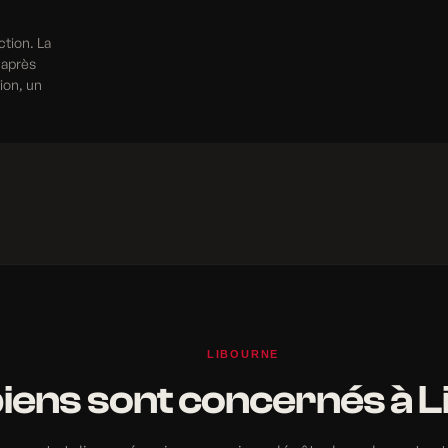
ction. La
 après
tion, un
LIBOURNE
biens sont concernés à L