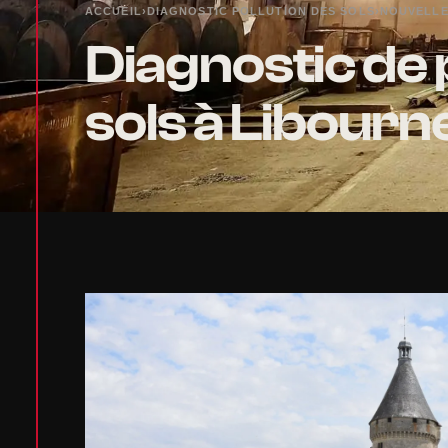
ACCUEIL
›
DIAGNOSTIC POLLUTION DES SOLS
›
NOUVELLE
Diagnostic de 
sols à Libourn