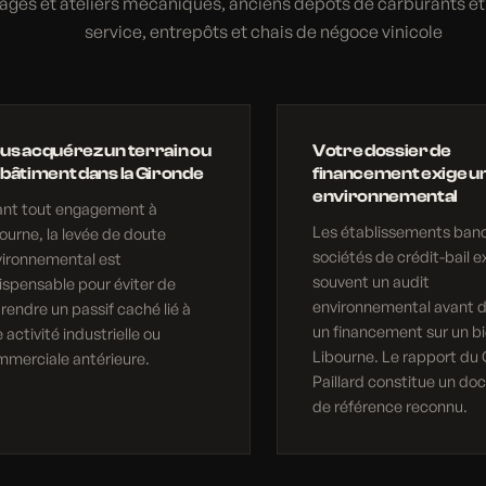
ages et ateliers mécaniques, anciens dépôts de carburants et 
service, entrepôts et chais de négoce vinicole
us acquérez un terrain ou
Votre dossier de
 bâtiment dans la Gironde
financement exige un
environnemental
ant tout engagement à
Les établissements banc
ourne, la levée de doute
sociétés de crédit-bail e
vironnemental est
souvent un audit
ispensable pour éviter de
environnemental avant d
rendre un passif caché lié à
un financement sur un bi
 activité industrielle ou
Libourne. Le rapport du
merciale antérieure.
Paillard constitue un d
de référence reconnu.