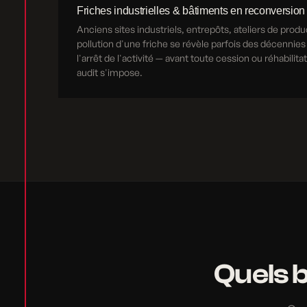
Friches industrielles & bâtiments en reconversion
Anciens sites industriels, entrepôts, ateliers de produ
pollution d'une friche se révèle parfois des décennies
l'arrêt de l'activité — avant toute cession ou réhabilita
audit s'impose.
Quels 