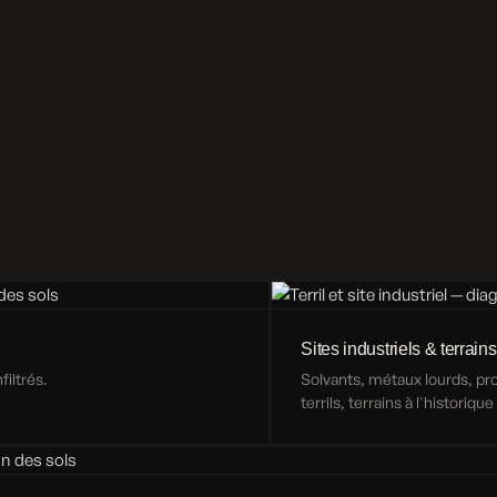
Sites industriels & terrains
iltrés.
Solvants, métaux lourds, p
terrils, terrains à l'historiqu