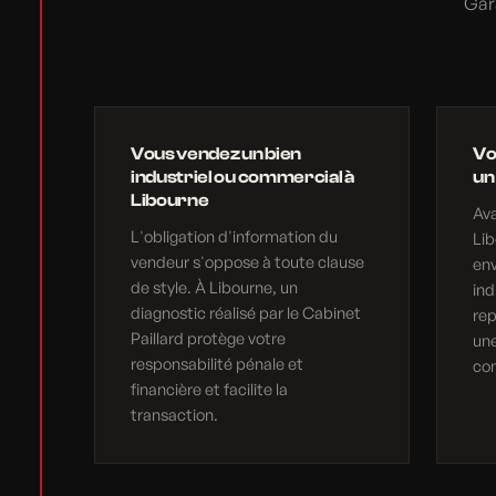
Gar
Vous vendez un bien
Vo
industriel ou commercial à
un
Libourne
Av
L'obligation d'information du
Lib
vendeur s'oppose à toute clause
en
de style. À Libourne, un
ind
diagnostic réalisé par le Cabinet
rep
Paillard protège votre
une
responsabilité pénale et
com
financière et facilite la
transaction.