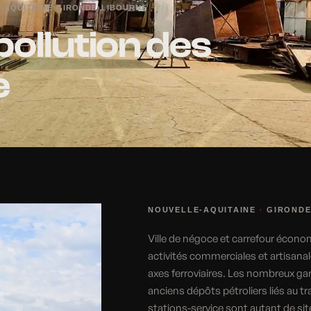
-AQUITAINE
›
GIRONDE
›
LIBOURNE
pollution des
e
NOUVELLE-AQUITAINE
·
GIROND
Ville de négoce et carrefour écono
activités commerciales et artisana
axes ferroviaires. Les nombreux ga
anciens dépôts pétroliers liés au tr
stations-service sont autant de si