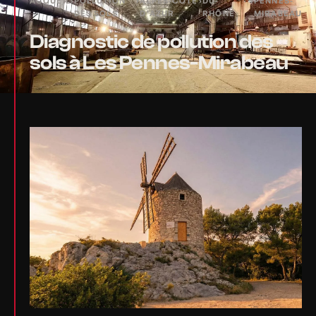
ACCUEIL
›
POLLUTION
›
ALPES-CÔTE
›
DU-
›
PENNES-
DES SOLS
D'AZUR
RHÔNE
MIRABEAU
Diagnostic de pollution des
sols à Les Pennes-Mirabeau