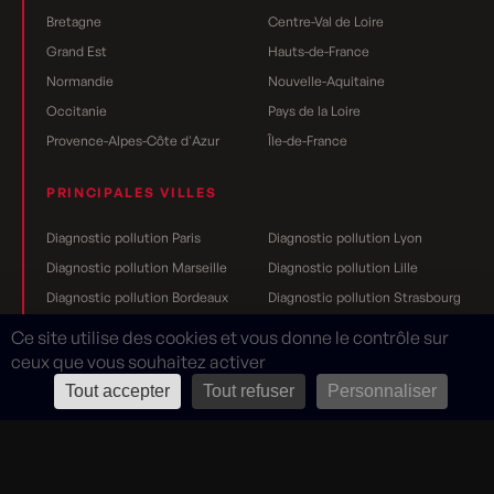
Bretagne
Centre-Val de Loire
Grand Est
Hauts-de-France
Normandie
Nouvelle-Aquitaine
Occitanie
Pays de la Loire
Provence-Alpes-Côte d'Azur
Île-de-France
PRINCIPALES VILLES
Diagnostic pollution Paris
Diagnostic pollution Lyon
Diagnostic pollution Marseille
Diagnostic pollution Lille
Diagnostic pollution Bordeaux
Diagnostic pollution Strasbourg
Diagnostic pollution Nantes
Diagnostic pollution Toulouse
Ce site utilise des cookies et vous donne le contrôle sur
Diagnostic pollution Grenoble
Diagnostic pollution Rennes
ceux que vous souhaitez activer
Diagnostic pollution Dijon
Diagnostic pollution Reims
Tout accepter
Tout refuser
Personnaliser
Mentions légales