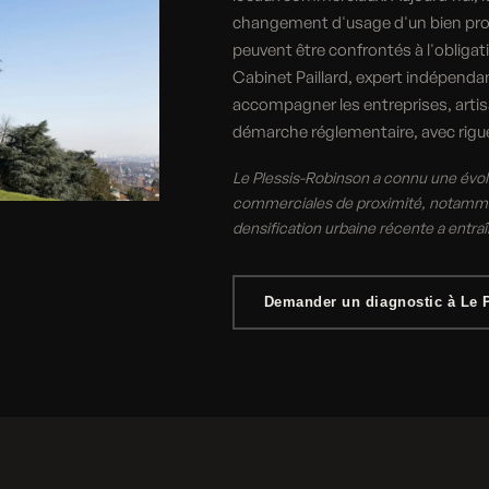
changement d'usage d'un bien profe
peuvent être confrontés à l'obligati
Cabinet Paillard, expert indépenda
accompagner les entreprises, artis
démarche réglementaire, avec rigueu
Le Plessis-Robinson a connu une évolu
commerciales de proximité, notammen
densification urbaine récente a entr
Demander un diagnostic à Le 