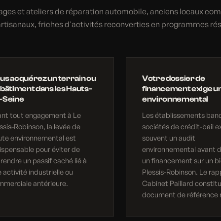
ges et ateliers de réparation automobile, anciens locaux c
artisanaux, friches d'activités reconverties en programmes rés
us acquérez un terrain ou
Votre dossier de
 bâtiment dans les Hauts-
financement exige un
-Seine
environnemental
ant tout engagement à Le
Les établissements banc
ssis-Robinson, la levée de
sociétés de crédit-bail e
ute environnemental est
souvent un audit
ispensable pour éviter de
environnemental avant d
rendre un passif caché lié à
un financement sur un bi
 activité industrielle ou
Plessis-Robinson. Le rap
merciale antérieure.
Cabinet Paillard constit
document de référence 