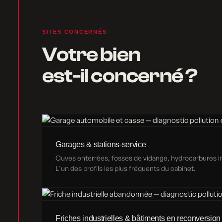
SITES CONCERNÉS
Votre bien
est-il concerné ?
Garages & stations-service
Cuves enterrées, fosses de vidange, hydrocarbures inf
L'un des profils les plus fréquents du cabinet.
Friches industrielles & bâtiments en reconversion