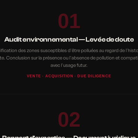
01
Audit environnemental — Levée de doute
ification des zones susceptibles d'être polluées au regard de l'hist
ite. Conclusion sur la présence ou l'absence de pollution et compatib
avec l'usage futur.
VENTE · ACQUISITION · DUE DILIGENCE
02
Rapport d'expertise — Document juridique