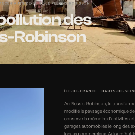
RANCE
›
HAUTS-DE-SEINE
›
LE PLESSIS-ROBINSON
pollution des
sis-Robinson
ÎLE-DE-FRANCE
·
HAUTS-DE-SEIN
Au Plessis-Robinson, la transform
modifié le paysage économique de 
conserve la mémoire d'activités art
garages automobiles le long des axe
locaux commerciaux. Aujourd'hui, l