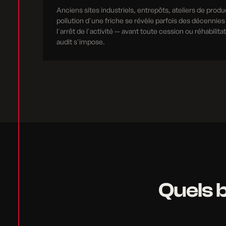
Anciens sites industriels, entrepôts, ateliers de produ
pollution d'une friche se révèle parfois des décennies
l'arrêt de l'activité — avant toute cession ou réhabilita
audit s'impose.
Quels b