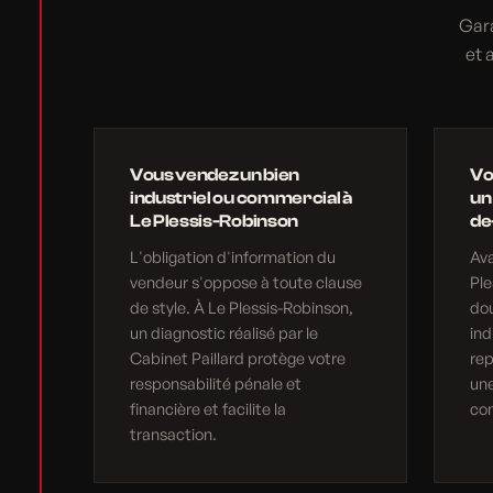
Gara
et 
Vous vendez un bien
Vo
industriel ou commercial à
un
Le Plessis-Robinson
de
L'obligation d'information du
Av
vendeur s'oppose à toute clause
Ple
de style. À Le Plessis-Robinson,
do
un diagnostic réalisé par le
ind
Cabinet Paillard protège votre
rep
responsabilité pénale et
une
financière et facilite la
com
transaction.