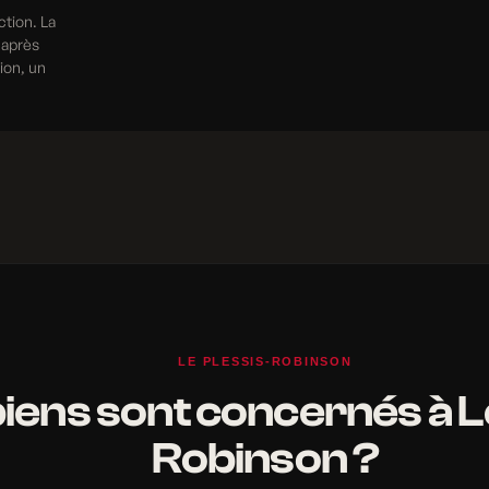
ction. La
 après
tion, un
LE PLESSIS-ROBINSON
iens sont concernés à L
Robinson ?