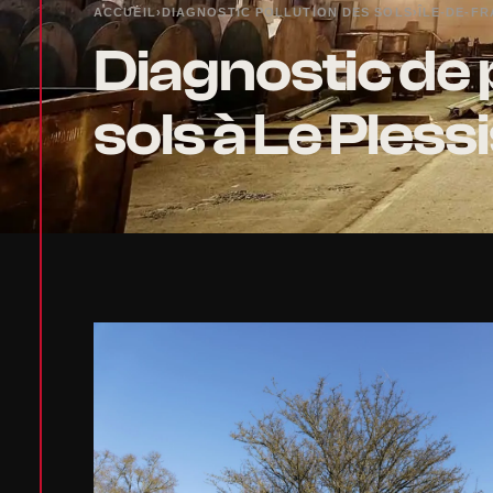
ACCUEIL
›
DIAGNOSTIC POLLUTION DES SOLS
›
ÎLE-DE-F
Diagnostic de 
sols à Le Ples