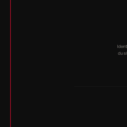
Ident
du s