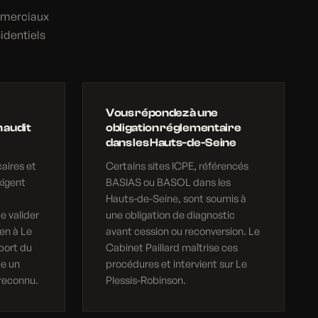
ommerciaux
identiels
Vous répondez à une
 audit
obligation réglementaire
dans les Hauts-de-Seine
aires et
Certains sites ICPE, référencés
xigent
BASIAS ou BASOL dans les
Hauts-de-Seine, sont soumis à
e valider
une obligation de diagnostic
en à Le
avant cession ou reconversion. Le
port du
Cabinet Paillard maîtrise ces
ue un
procédures et intervient sur Le
reconnu.
Plessis-Robinson.