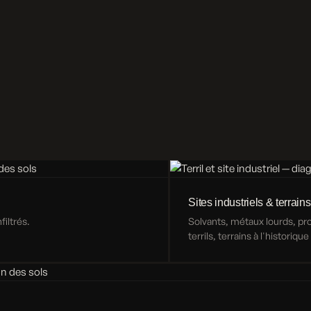
Sites industriels & terrains
iltrés.
Solvants, métaux lourds, p
terrils, terrains à l'historiqu