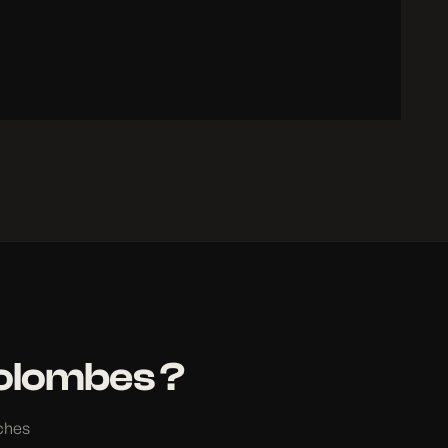
Colombes ?
ches