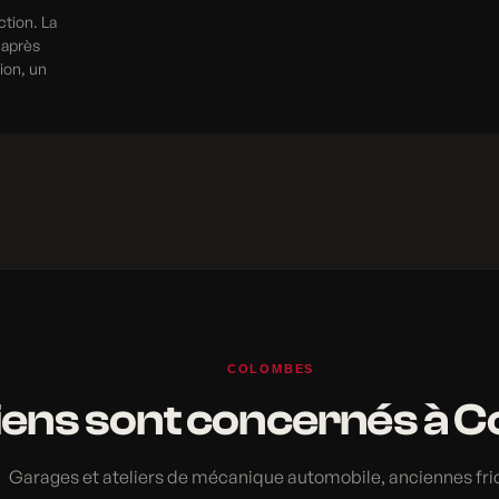
ction. La
 après
tion, un
COLOMBES
iens sont concernés à 
Garages et ateliers de mécanique automobile, anciennes fri