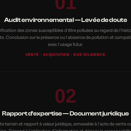
01
Audit environnemental — Levée de doute
ification des zones susceptibles d'être polluées au regard de l'hist
ite. Conclusion sur la présence ou l'absence de pollution et compatib
avec l'usage futur.
VENTE · ACQUISITION · DUE DILIGENCE
02
Rapport d'expertise — Document juridique
ite terrain et rapport à valeur juridique, annexable à l'acte de vente o
tion. Répond à l'obligation d'information et dégage la responsabilit