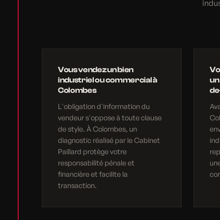
indus
Vous vendez un bien
Vo
industriel ou commercial à
un
Colombes
de
L'obligation d'information du
Av
vendeur s'oppose à toute clause
Col
de style. À Colombes, un
en
diagnostic réalisé par le Cabinet
ind
Paillard protège votre
rep
responsabilité pénale et
une
financière et facilite la
com
transaction.