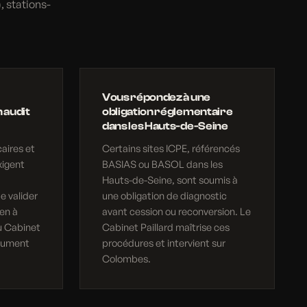
, stations-
Vous répondez à une
 audit
obligation réglementaire
dans les Hauts-de-Seine
aires et
Certains sites ICPE, référencés
xigent
BASIAS ou BASOL dans les
Hauts-de-Seine, sont soumis à
e valider
une obligation de diagnostic
en à
avant cession ou reconversion. Le
u Cabinet
Cabinet Paillard maîtrise ces
ocument
procédures et intervient sur
Colombes.