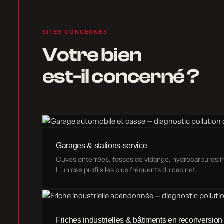
SITES CONCERNÉS
Votre bien
est-il concerné ?
Garages & stations-service
Cuves enterrées, fosses de vidange, hydrocarbures inf
L'un des profils les plus fréquents du cabinet.
Friches industrielles & bâtiments en reconversion