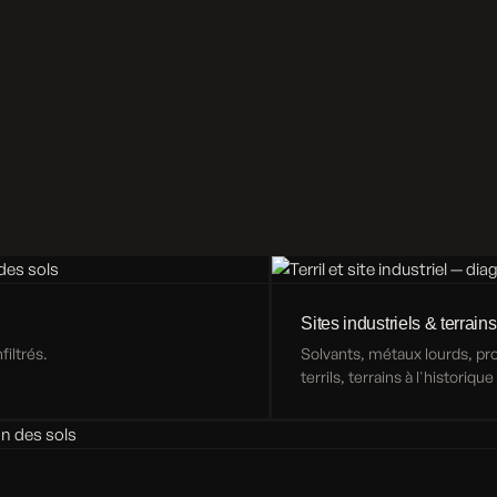
Sites industriels & terrains
iltrés.
Solvants, métaux lourds, p
terrils, terrains à l'historiqu