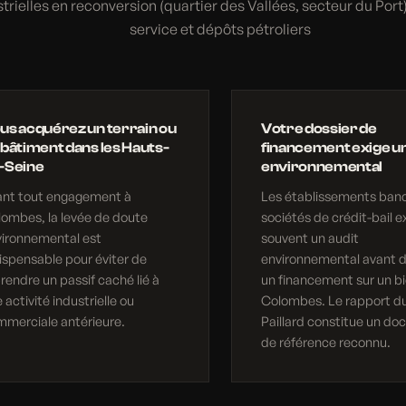
trielles en reconversion (quartier des Vallées, secteur du Port)
service et dépôts pétroliers
us acquérez un terrain ou
Votre dossier de
 bâtiment dans les Hauts-
financement exige un
-Seine
environnemental
ant tout engagement à
Les établissements banc
ombes, la levée de doute
sociétés de crédit-bail e
vironnemental est
souvent un audit
ispensable pour éviter de
environnemental avant d
rendre un passif caché lié à
un financement sur un bi
 activité industrielle ou
Colombes. Le rapport d
merciale antérieure.
Paillard constitue un d
de référence reconnu.