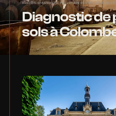
ACCUEIL
›
DIAGNOSTIC POLLUTION DES SOLS
›
ÎLE-DE-F
Diagnostic de 
sols à Colomb