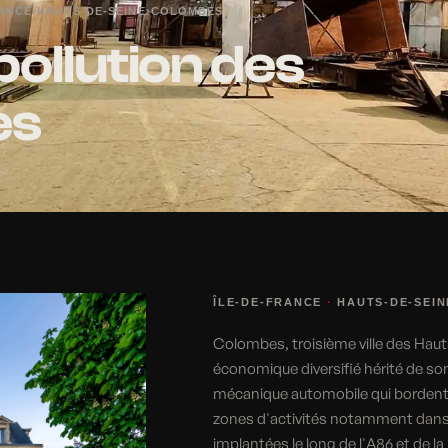
RANCE
›
HAUTS-DE-SEINE
›
COLOMBES
pollution des
es
ÎLE-DE-FRANCE
·
HAUTS-DE-SEIN
Colombes, troisième ville des Haut
économique diversifié hérité de son
mécanique automobile qui bordent l
zones d'activités notamment dans le
implantées le long de l'A86 et de 