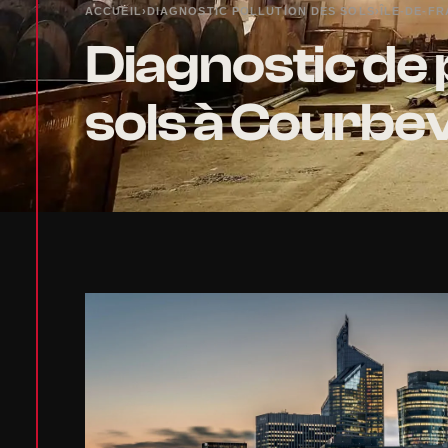
ACCUEIL
›
DIAGNOSTIC POLLUTION DES SOLS
›
ÎLE-DE-F
Diagnostic de 
sols à Courbe