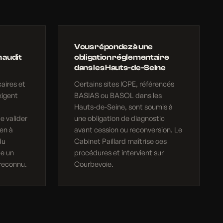
Vous répondez à une
 audit
obligation réglementaire
dans les Hauts-de-Seine
aires et
Certains sites ICPE, référencés
xigent
BASIAS ou BASOL dans les
Hauts-de-Seine, sont soumis à
e valider
une obligation de diagnostic
en à
avant cession ou reconversion. Le
du
Cabinet Paillard maîtrise ces
ue un
procédures et intervient sur
reconnu.
Courbevoie.