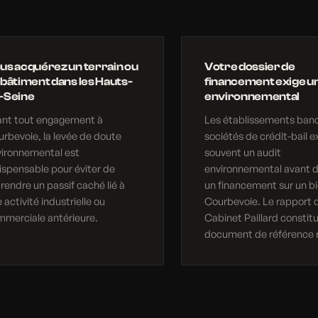
us acquérez un terrain ou
Votre dossier de
 bâtiment dans les Hauts-
financement exige un
-Seine
environnemental
ant tout engagement à
Les établissements banc
rbevoie, la levée de doute
sociétés de crédit-bail e
vironnemental est
souvent un audit
ispensable pour éviter de
environnemental avant d
rendre un passif caché lié à
un financement sur un bi
 activité industrielle ou
Courbevoie. Le rapport 
merciale antérieure.
Cabinet Paillard constit
document de référence 