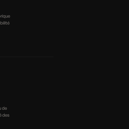
orique
ilité
u de
é des