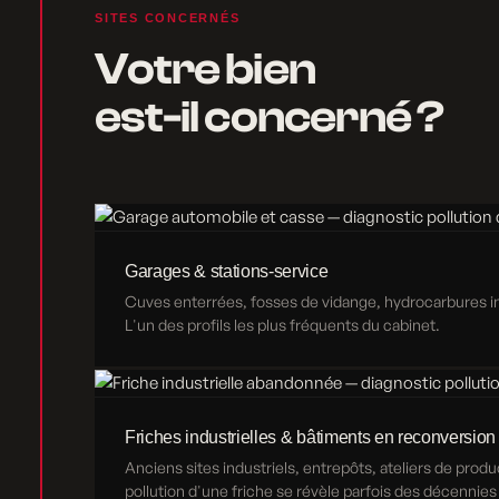
SITES CONCERNÉS
Votre bien
est-il concerné ?
Garages & stations-service
Cuves enterrées, fosses de vidange, hydrocarbures inf
L'un des profils les plus fréquents du cabinet.
Friches industrielles & bâtiments en reconversion
Anciens sites industriels, entrepôts, ateliers de produ
pollution d'une friche se révèle parfois des décennies