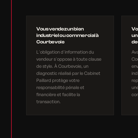
Vous vendez un bien
Vo
industriel ou commercial à
un
Courbevoie
de
L'obligation d'information du
Av
vendeur s'oppose à toute clause
Cou
de style. À Courbevoie, un
en
diagnostic réalisé par le Cabinet
ind
Paillard protège votre
rep
responsabilité pénale et
une
financière et facilite la
com
transaction.