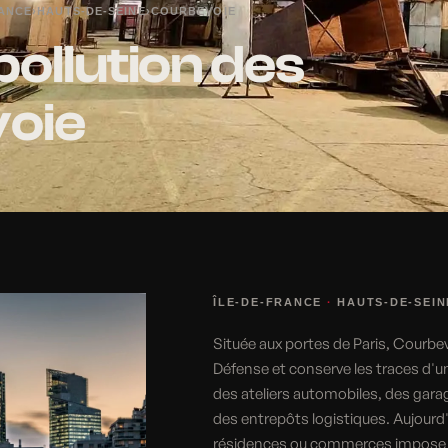
RANCE
›
HAUTS-DE-SEINE
›
COURBEVOIE
pollution des
voie
ÎLE-DE-FRANCE
·
HAUTS-DE-SEIN
Située aux portes de Paris, Courbevo
Défense et conserve les traces d'un 
des ateliers automobiles, des garag
des entrepôts logistiques. Aujourd'h
résidences ou commerces impose un 