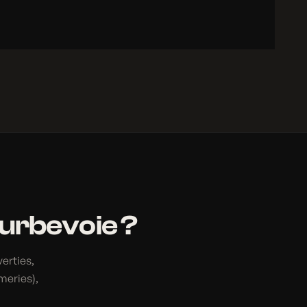
ourbevoie ?
verties,
meries),