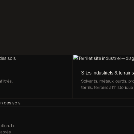
Sites industriels & terrains
iltrés.
Solvants, métaux lourds, p
terrils, terrains à l'historiqu
ction. La
 après