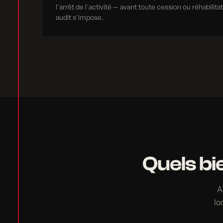
l'arrêt de l'activité — avant toute cession ou réhabilita
audit s'impose.
Quels bi
A
lo