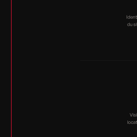
Ident
du s
Vis
loca