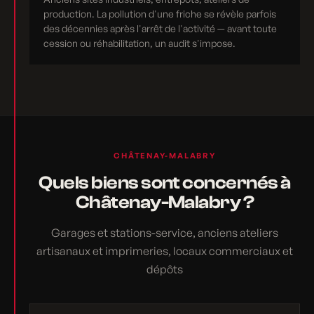
production. La pollution d'une friche se révèle parfois
des décennies après l'arrêt de l'activité — avant toute
cession ou réhabilitation, un audit s'impose.
CHÂTENAY-MALABRY
Quels biens sont concernés à
Châtenay-Malabry ?
Garages et stations-service, anciens ateliers
artisanaux et imprimeries, locaux commerciaux et
dépôts