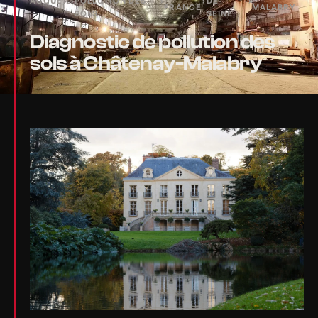
ACCUEIL
›
POLLUTION DES
›
›
DE-
›
FRANCE
MALABRY
SOLS
SEINE
Diagnostic de pollution des
sols à Châtenay-Malabry