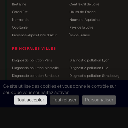
Bretagne
Centre-Val de Loire
Grand Est
Hauts-de-France
Normandie
Nouvelle-Aquitaine
Occitanie
Pays de la Loire
Provence-Alpes-Côte d'Azur
Île-de-France
PRINCIPALES VILLES
Diagnostic pollution Paris
Diagnostic pollution Lyon
Diagnostic pollution Marseille
Diagnostic pollution Lille
Diagnostic pollution Bordeaux
Diagnostic pollution Strasbourg
Diagnostic pollution Nantes
Diagnostic pollution Toulouse
Ce site utilise des cookies et vous donne le contrôle sur
Diagnostic pollution Grenoble
Diagnostic pollution Rennes
ceux que vous souhaitez activer
Diagnostic pollution Dijon
Diagnostic pollution Reims
Tout accepter
Tout refuser
Personnaliser
Mentions légales