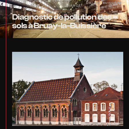
ACCUEIL
›
POLLUTION DES
›
DE-
›
›
CALAIS
BUISSIÈRE
SOLS
FRANCE
Diagnostic de pollution des
sols à Bruay-la-Buissière