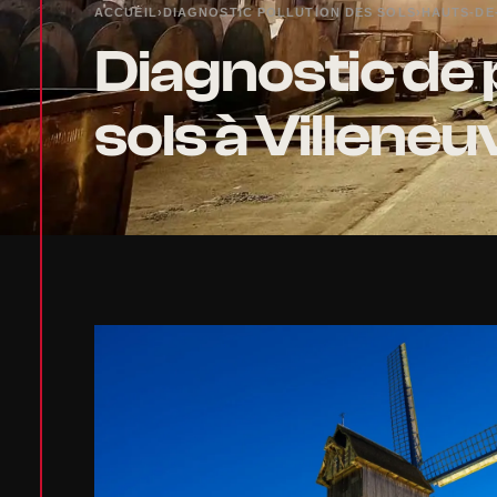
ACCUEIL
›
DIAGNOSTIC POLLUTION DES SOLS
›
HAUTS-DE
Diagnostic de 
sols à Villene