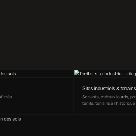
Sites industriels & terrains
iltrés.
Solvants, métaux lourds, p
terrils, terrains à l'historiqu