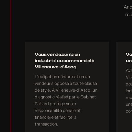
Anc
rec
Vous vendez un bien
Vo
industriel ou commercial à
un
Villeneuve-d'Ascq
Av
L'obligation d'information du
Vil
vendeur s'oppose à toute clause
do
de style. À Villeneuve-d'Ascq, un
ind
diagnostic réalisé par le Cabinet
rep
Paillard protège votre
une
responsabilité pénale et
com
financière et facilite la
transaction.