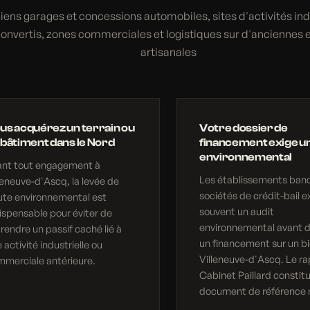
iens garages et concessions automobiles, sites d'activités ind
onvertis, zones commerciales et logistiques sur d'anciennes
artisanales
us acquérez un terrain ou
Votre dossier de
 bâtiment dans le Nord
financement exige un
environnemental
ant tout engagement à
Les établissements banc
leneuve-d'Ascq, la levée de
sociétés de crédit-bail e
ute environnemental est
souvent un audit
ispensable pour éviter de
environnemental avant d
rendre un passif caché lié à
un financement sur un bi
 activité industrielle ou
Villeneuve-d'Ascq. Le r
merciale antérieure.
Cabinet Paillard constit
document de référence 