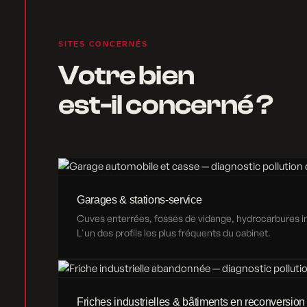
SITES CONCERNÉS
Votre bien
est-il concerné ?
Garages & stations-service
Cuves enterrées, fosses de vidange, hydrocarbures inf
L'un des profils les plus fréquents du cabinet.
Friches industrielles & bâtiments en reconversion