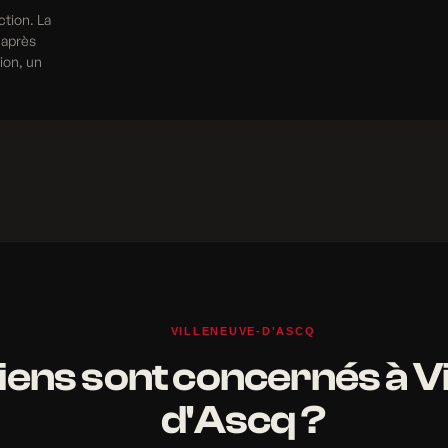
ction. La
 après
tion, un
VILLENEUVE-D'ASCQ
iens sont concernés à V
d'Ascq ?