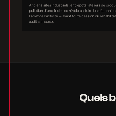
Anciens sites industriels, entrepôts, ateliers de produ
pollution d'une friche se révèle parfois des décennies
l'arrêt de l'activité — avant toute cession ou réhabilita
audit s'impose.
Quels b