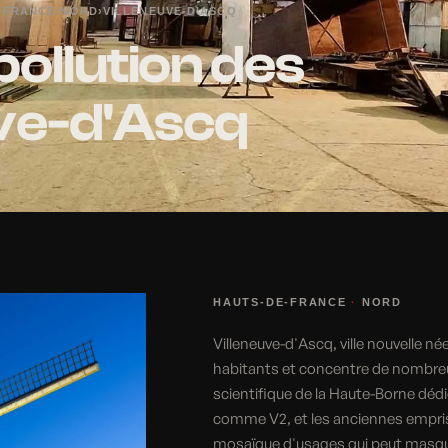
-FRANCE
›
NORD
›
VILLENEUVE-D'ASCQ
pollution des
uve-d'Ascq
HAUTS-DE-FRANCE
·
NORD
Villeneuve-d'Ascq, ville nouvelle né
habitants et concentre de nombreu
scientifique de la Haute-Borne déd
comme V2, et les anciennes emprises
mosaïque d'usages qui peut masque