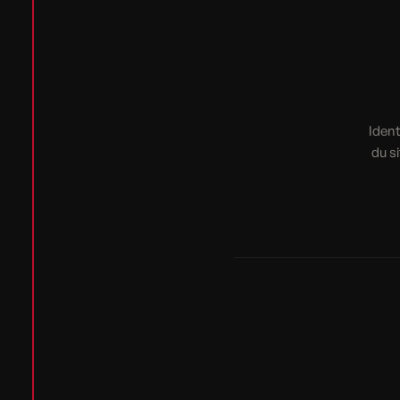
Ident
du s