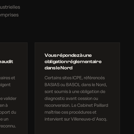
ustrielles
 emprises
Vous répondez à une
 audit
obligation réglementaire
dans le Nord
aires et
Certains sites ICPE, référencés
xigent
BASIAS ou BASOL dans le Nord,
sont soumis à une obligation de
e valider
diagnostic avant cession ou
en à
reconversion. Le Cabinet Paillard
apport du
maîtrise ces procédures et
ue un
intervient sur Villeneuve-d'Ascq.
reconnu.