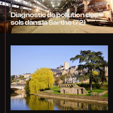
DIAGNOSTIC POLLUTION
PAYS DE LA
ACCUEIL
›
›
›
SARTHE
DES SOLS
LOIRE
Diagnostic de pollution des
sols dans la Sarthe (72)