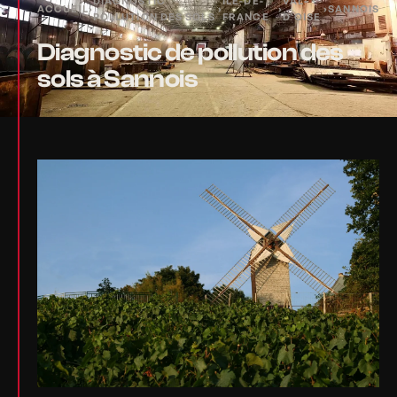
DIAGNOSTIC
ÎLE-DE-
VAL-
ACCUEIL
›
›
›
›
SANNOIS
POLLUTION DES SOLS
FRANCE
D'OISE
Diagnostic de pollution des
sols à Sannois