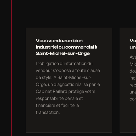
Vous vendez un bien
Vo
industriel ou commercial à
un
Saint-Michel-sur-Orge
Ava
L'obligation d'information du
Mic
vendeur s'oppose à toute clause
do
de style. À Saint-Michel-sur-
ind
Orge, un diagnostic réalisé par le
rep
Cabinet Paillard protège votre
une
responsabilité pénale et
com
financière et facilite la
transaction.