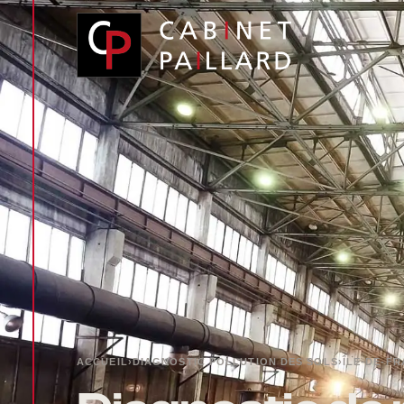
Panneau de gestion des cookies
ACCUEIL
›
DIAGNOSTIC POLLUTION DES SOLS
›
ÎLE-DE-F