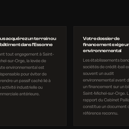
us acquérez un terrain ou
Votre dossier de
 bâtiment dans l'Essonne
financement exige un
environnemental
nt tout engagement à Saint-
Les établissements banc
hel-sur-Orge, la levée de
sociétés de crédit-bail e
ute environnemental est
souvent un audit
ispensable pour éviter de
environnemental avant d
rendre un passif caché lié à
un financement sur un bi
 activité industrielle ou
Saint-Michel-sur-Orge. 
merciale antérieure.
rapport du Cabinet Paill
constitue un document 
référence reconnu.