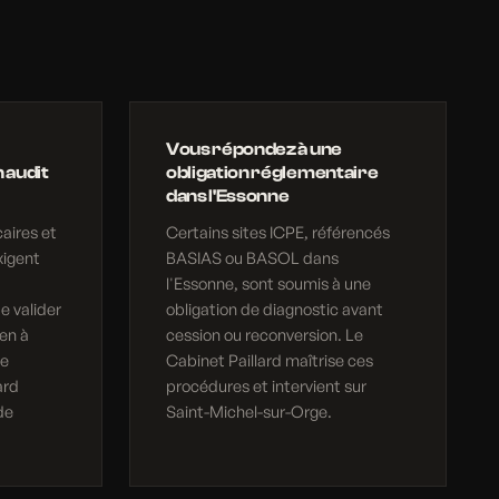
Vous répondez à une
 audit
obligation réglementaire
dans l'Essonne
aires et
Certains sites ICPE, référencés
xigent
BASIAS ou BASOL dans
l'Essonne, sont soumis à une
e valider
obligation de diagnostic avant
en à
cession ou reconversion. Le
Le
Cabinet Paillard maîtrise ces
ard
procédures et intervient sur
de
Saint-Michel-sur-Orge.