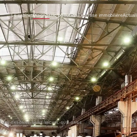
Le cabinet
Diagnostic pollution
Expertise immobilière
Actuali
RANCE
›
ESSONNE
›
SAINT-MICHEL-SUR-ORGE