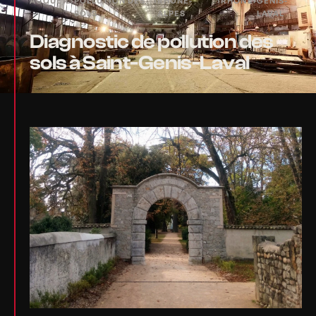
ACCUEIL
›
POLLUTION DES
›
RHÔNE-
›
RHÔNE
›
GENIS-
SOLS
ALPES
LAVAL
Diagnostic de pollution des
sols à Saint-Genis-Laval