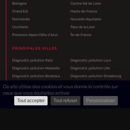
Bretagne
Centre-Val de Loire
Grand Est
Hauts-de-France
Normandie
Nouvelle-Aquitaine
Occitanie
Pays de la Loire
Provence-Alpes-Côte d'Azur
Île-de-France
PRINCIPALES VILLES
Diagnostic pollution Paris
Diagnostic pollution Lyon
Diagnostic pollution Marseille
Diagnostic pollution Lille
Diagnostic pollution Bordeaux
Diagnostic pollution Strasbourg
Diagnostic pollution Nantes
Diagnostic pollution Toulouse
Ce site utilise des cookies et vous donne le contrôle sur
Diagnostic pollution Grenoble
Diagnostic pollution Rennes
ceux que vous souhaitez activer
Diagnostic pollution Dijon
Diagnostic pollution Reims
Tout accepter
Tout refuser
Personnaliser
Mentions légales