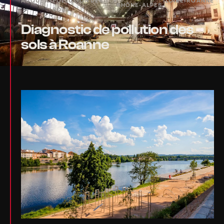
ACCUEIL
›
POLLUTION DES
›
›
LOIRE
›
ROANNE
RHÔNE-ALPES
SOLS
Diagnostic de pollution des
sols à Roanne