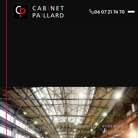
Panneau de gestion des cookies
06 07 21 74 70
DIAGNOSTIC
NOUVELLE-
PYRÉNÉES-
ACCUEIL
›
POLLUTION DES
›
›
AQUITAINE
ATLANTIQUES
SOLS