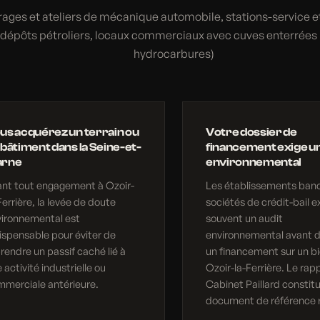
ages et ateliers de mécanique automobile, stations-service e
dépôts pétroliers, locaux commerciaux avec cuves enterrées (
hydrocarbures)
us acquérez un terrain ou
Votre dossier de
 bâtiment dans la Seine-et-
financement exige un
rne
environnemental
nt tout engagement à Ozoir-
Les établissements banc
Ferrière, la levée de doute
sociétés de crédit-bail e
vironnemental est
souvent un audit
ispensable pour éviter de
environnemental avant d
rendre un passif caché lié à
un financement sur un bi
 activité industrielle ou
Ozoir-la-Ferrière. Le rap
merciale antérieure.
Cabinet Paillard constit
document de référence 