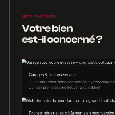
SITES CONCERNÉS
Votre bien
est-il concerné ?
Garages & stations-service
Cuves enterrées, fosses de vidange, hydrocarbures inf
L'un des profils les plus fréquents du cabinet.
Friches industrielles & bâtiments en reconversion