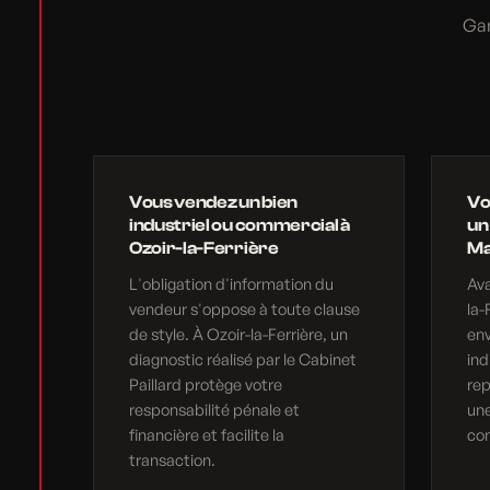
Gar
Vous vendez un bien
Vo
industriel ou commercial à
un
Ozoir-la-Ferrière
Ma
L'obligation d'information du
Ava
vendeur s'oppose à toute clause
la-
de style. À Ozoir-la-Ferrière, un
en
diagnostic réalisé par le Cabinet
ind
Paillard protège votre
rep
responsabilité pénale et
une
financière et facilite la
com
transaction.