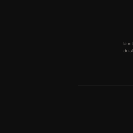
Ident
du s