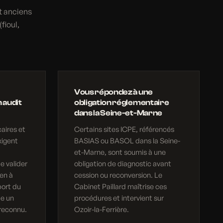
t anciens
fioul,
Vous répondez à une
 audit
obligation réglementaire
dans la Seine-et-Marne
aires et
Certains sites ICPE, référencés
xigent
BASIAS ou BASOL dans la Seine-
et-Marne, sont soumis à une
e valider
obligation de diagnostic avant
en à
cession ou reconversion. Le
port du
Cabinet Paillard maîtrise ces
ue un
procédures et intervient sur
reconnu.
Ozoir-la-Ferrière.