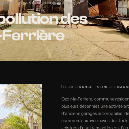
RANCE
›
SEINE-ET-MARNE
›
OZOIR-LA-FERRIÈRE
pollution des
a-Ferrière
ÎLE-DE-FRANCE
·
SEINE-ET-MARN
Ozoir-la-Ferrière, commune résiden
plusieurs décennies une activité a
d'anciens garages automobiles, de 
commerciaux avec cuves de stockag
sols lors d'une transaction ou d'un 