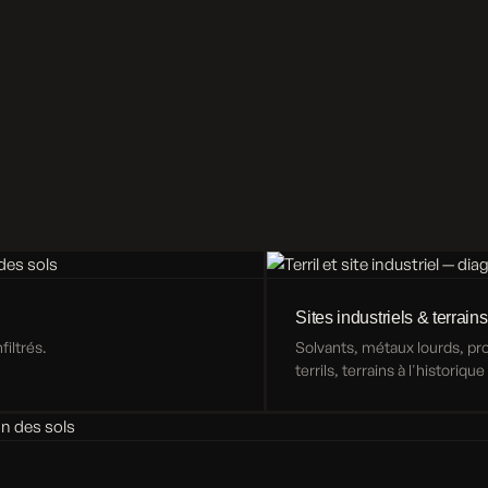
Sites industriels & terrains
iltrés.
Solvants, métaux lourds, p
terrils, terrains à l'historiqu