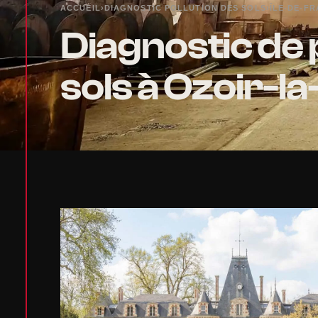
ACCUEIL
›
DIAGNOSTIC POLLUTION DES SOLS
›
ÎLE-DE-F
Diagnostic de 
sols à Ozoir-l