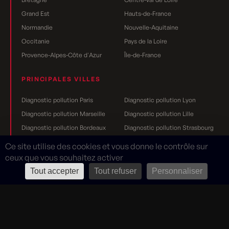
Grand Est
Hauts-de-France
Normandie
Nouvelle-Aquitaine
Occitanie
Pays de la Loire
Provence-Alpes-Côte d'Azur
Île-de-France
PRINCIPALES VILLES
Diagnostic pollution Paris
Diagnostic pollution Lyon
Diagnostic pollution Marseille
Diagnostic pollution Lille
Diagnostic pollution Bordeaux
Diagnostic pollution Strasbourg
Diagnostic pollution Nantes
Diagnostic pollution Toulouse
Ce site utilise des cookies et vous donne le contrôle sur
Diagnostic pollution Grenoble
Diagnostic pollution Rennes
ceux que vous souhaitez activer
Diagnostic pollution Dijon
Diagnostic pollution Reims
Tout accepter
Tout refuser
Personnaliser
Mentions légales
Rouge Cerise