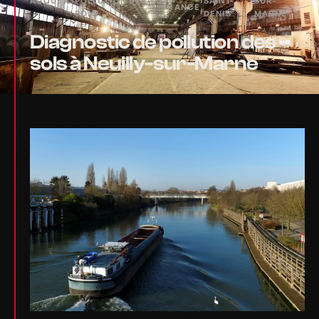
ACCUEIL
›
POLLUTION DES
›
›
SAINT-
›
SUR-
FRANCE
SOLS
DENIS
MARNE
Diagnostic de pollution des
sols à Neuilly-sur-Marne