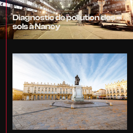
ACCUEIL
›
POLLUTION DES
›
›
›
NANCY
EST
ET-MOSELLE
SOLS
Diagnostic de pollution des
sols à Nancy