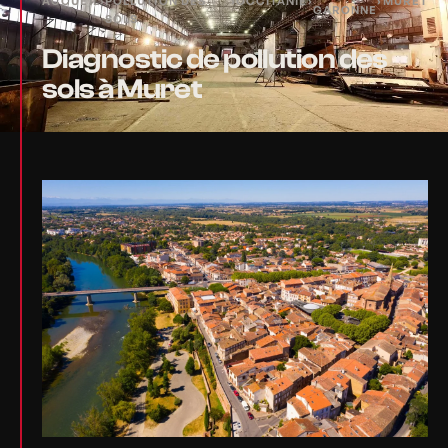
ACCUEIL
›
POLLUTION DES
›
OCCITANIE
›
›
MURET
GARONNE
SOLS
Diagnostic de pollution des
sols à Muret