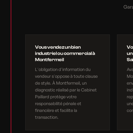
Gara
Vous vendez un bien
Vo
industriel ou commercial à
un
Montfermeil
Sa
L'obligation d'information du
Av
vendeur s'oppose à toute clause
Mon
de style. À Montfermeil, un
en
diagnostic réalisé par le Cabinet
ind
Paillard protège votre
rep
responsabilité pénale et
une
financière et facilite la
com
transaction.