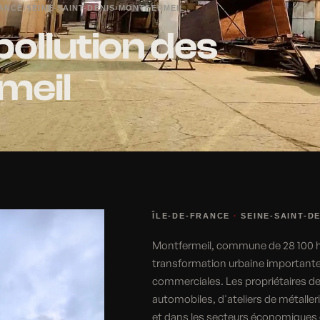
RANCE
›
SEINE-SAINT-DENIS
›
MONTFERMEIL
pollution des
meil
ÎLE-DE-FRANCE
·
SEINE-SAINT-D
Montfermeil, commune de 28 100 h
transformation urbaine importante 
commerciales. Les propriétaires d
automobiles, d'ateliers de métalleri
et dans les secteurs économiques de