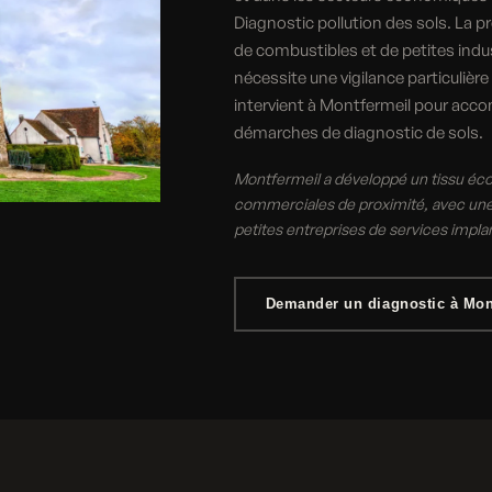
Diagnostic pollution des sols. La 
de combustibles et de petites indu
nécessite une vigilance particulière
intervient à Montfermeil pour acco
démarches de diagnostic de sols.
Montfermeil a développé un tissu éc
commerciales de proximité, avec une 
petites entreprises de services implan
Demander un diagnostic à Mon