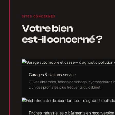
SITES CONCERNÉS
Votre bien
est-il concerné ?
Garages & stations-service
Cuves enterrées, fosses de vidange, hydrocarbures inf
L'un des profils les plus fréquents du cabinet.
Friches industrielles & bâtiments en reconversion