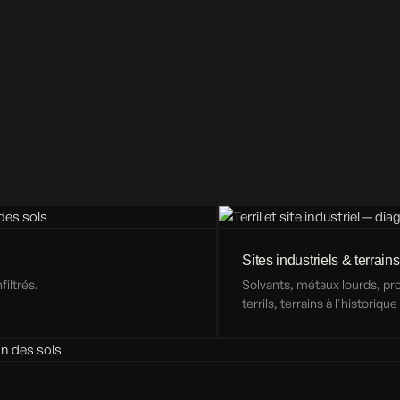
Sites industriels & terrains
iltrés.
Solvants, métaux lourds, p
terrils, terrains à l'historiqu