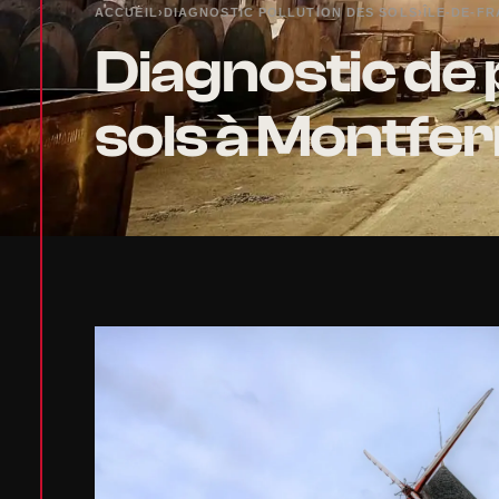
ACCUEIL
›
DIAGNOSTIC POLLUTION DES SOLS
›
ÎLE-DE-F
Diagnostic de 
sols à Montfer