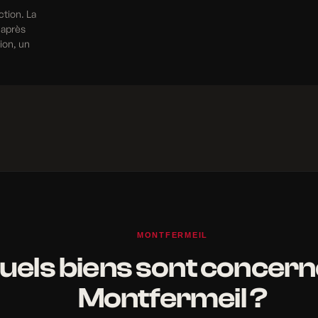
ction. La
 après
tion, un
MONTFERMEIL
uels biens sont concern
Montfermeil ?