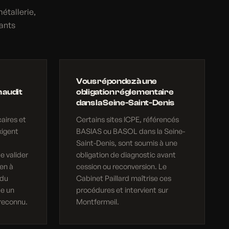
étallerie,
ants
Vous répondez à une
 audit
obligation réglementaire
dans la Seine-Saint-Denis
aires et
Certains sites ICPE, référencés
xigent
BASIAS ou BASOL dans la Seine-
Saint-Denis, sont soumis à une
e valider
obligation de diagnostic avant
en à
cession ou reconversion. Le
 du
Cabinet Paillard maîtrise ces
ue un
procédures et intervient sur
reconnu.
Montfermeil.