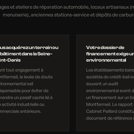
ges et ateliers de réparation automobile, locaux artisanaux (m
menuiserie), anciennes stations-service et dépôts de carbur
us acquérez un terrain ou
Votre dossier de
 bâtiment dans la Seine-
financement exige un
int-Denis
environnemental
ant tout engagement à
Les établissements banc
tfermeil, la levée de doute
sociétés de crédit-bail e
vironnemental est
souvent un audit
ispensable pour éviter de
environnemental avant d
rendre un passif caché lié à
un financement sur un bi
 activité industrielle ou
Montfermeil. Le rapport
merciale antérieure.
Cabinet Paillard constit
document de référence 