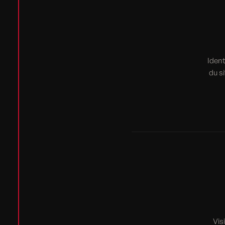
Ident
du s
Vis