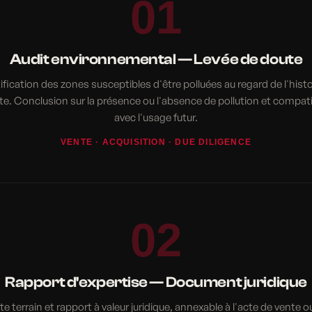
01
Audit environnemental — Levée de doute
ification des zones susceptibles d'être polluées au regard de l'hist
ite. Conclusion sur la présence ou l'absence de pollution et compatib
avec l'usage futur.
VENTE · ACQUISITION · DUE DILIGENCE
02
Rapport d'expertise — Document juridique
ite terrain et rapport à valeur juridique, annexable à l'acte de vente o