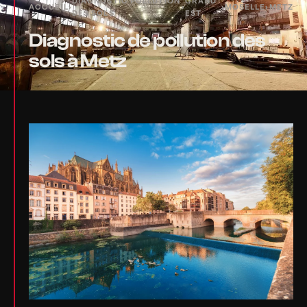
DIAGNOSTIC POLLUTION
GRAND
ACCUEIL
›
›
›
MOSELLE
›
METZ
DES SOLS
EST
Diagnostic de pollution des
sols à Metz