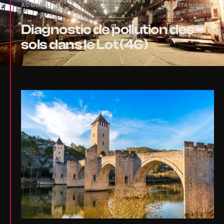
DIAGNOSTIC POLLUTION DES
ACCUEIL
›
›
OCCITANIE
›
LOT
SOLS
Diagnostic de pollution des
sols dans le Lot (46)