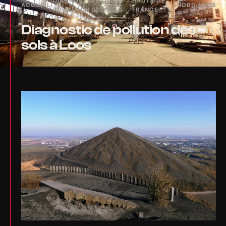
DIAGNOSTIC
HAUTS-DE-
ACCUEIL
›
›
›
NORD
›
LOOS
POLLUTION DES SOLS
FRANCE
Diagnostic de pollution des
sols à Loos