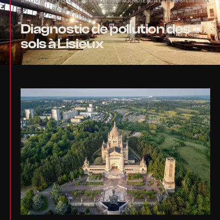
ACCUEIL
›
POLLUTION DES
›
NORMANDIE
›
CALVADOS
›
LISIEUX
SOLS
Diagnostic de pollution des
sols à Lisieux