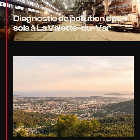
ACCUEIL
›
POLLUTION DES
›
ALPES-CÔTE
›
VAR
›
VALETTE-
SOLS
D'AZUR
DU-VAR
Diagnostic de pollution des
sols à La Valette-du-Var