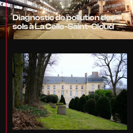
ACCUEIL
›
POLLUTION DES
›
›
YVELINES
›
SAINT-
FRANCE
SOLS
CLOUD
Diagnostic de pollution des
sols à La Celle-Saint-Cloud