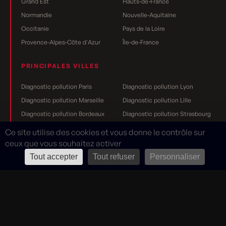
Grand Est
Hauts-de-France
Normandie
Nouvelle-Aquitaine
Occitanie
Pays de la Loire
Provence-Alpes-Côte d'Azur
Île-de-France
PRINCIPALES VILLES
Diagnostic pollution Paris
Diagnostic pollution Lyon
Diagnostic pollution Marseille
Diagnostic pollution Lille
Diagnostic pollution Bordeaux
Diagnostic pollution Strasbourg
Diagnostic pollution Nantes
Diagnostic pollution Toulouse
Ce site utilise des cookies et vous donne le contrôle sur
Diagnostic pollution Grenoble
Diagnostic pollution Rennes
ceux que vous souhaitez activer
Diagnostic pollution Dijon
Diagnostic pollution Reims
Tout accepter
Tout refuser
Personnaliser
Mentions légales
Rouge Cerise