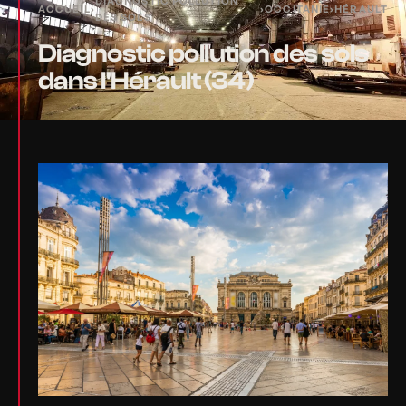
DIAGNOSTIC POLLUTION
ACCUEIL
›
›
OCCITANIE
›
HÉRAULT
DES SOLS
Diagnostic pollution des sols
dans l'Hérault (34)