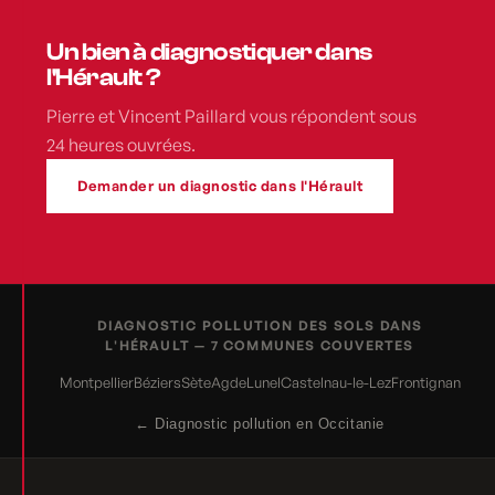
Un bien à diagnostiquer dans
l'Hérault ?
Pierre et Vincent Paillard vous répondent sous
24 heures ouvrées.
Demander un diagnostic dans l'Hérault
DIAGNOSTIC POLLUTION DES SOLS DANS
L'HÉRAULT — 7 COMMUNES COUVERTES
Montpellier
Béziers
Sète
Agde
Lunel
Castelnau-le-Lez
Frontignan
← Diagnostic pollution en Occitanie