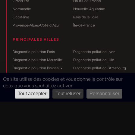
Grand Est
Hauts-de-France
Normandie
Nouvelle-Aquitaine
Occitanie
Pays de la Loire
Provence-Alpes-Côte d'Azur
Île-de-France
PRINCIPALES VILLES
Diagnostic pollution Paris
Diagnostic pollution Lyon
Diagnostic pollution Marseille
Diagnostic pollution Lille
Diagnostic pollution Bordeaux
Diagnostic pollution Strasbourg
Diagnostic pollution Nantes
Diagnostic pollution Toulouse
Ce site utilise des cookies et vous donne le contrôle sur
Diagnostic pollution Grenoble
Diagnostic pollution Rennes
ceux que vous souhaitez activer
Diagnostic pollution Dijon
Diagnostic pollution Reims
Tout accepter
Tout refuser
Personnaliser
Mentions légales
Rouge Cerise