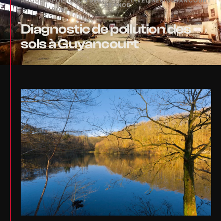
ACCUEIL
›
POLLUTION DES
›
›
YVELINES
›
GUYANCOURT
FRANCE
SOLS
Diagnostic de pollution des
sols à Guyancourt