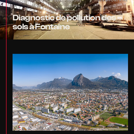
ACCUEIL
›
POLLUTION DES
›
RHÔNE-
›
ISÈRE
›
FONTAINE
SOLS
ALPES
Diagnostic de pollution des
sols à Fontaine