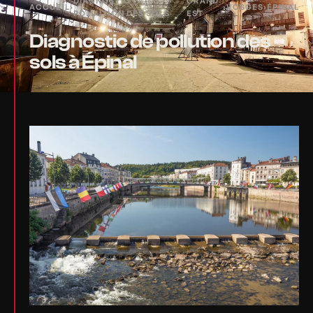
DIAGNOSTIC
GRAND
ACCUEIL
›
›
›
VOSGES
›
ÉPINAL
POLLUTION DES SOLS
EST
Diagnostic de pollution des
sols à Épinal