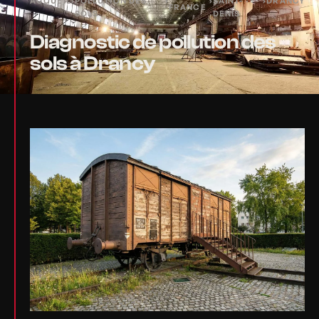
ACCUEIL
›
POLLUTION DES
›
›
SAINT-
›
DRANCY
FRANCE
SOLS
DENIS
Diagnostic de pollution des
sols à Drancy