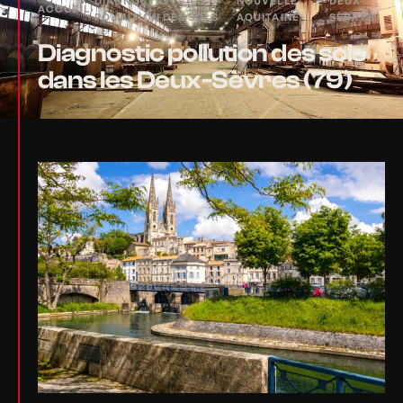
DIAGNOSTIC
NOUVELLE-
DEUX-
ACCUEIL
›
›
›
POLLUTION DES SOLS
AQUITAINE
SÈVRES
Diagnostic pollution des sols
dans les Deux-Sèvres (79)