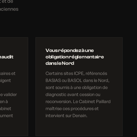
 et de
anciennes
Vous répondez à une
 audit
obligation réglementaire
dans le Nord
aires et
Certains sites ICPE, référencés
xigent
BASIAS ou BASOL dans le Nord,
sont soumis à une obligation de
e valider
diagnostic avant cession ou
en à
reconversion. Le Cabinet Paillard
abinet
maîtrise ces procédures et
ocument
intervient sur Denain.