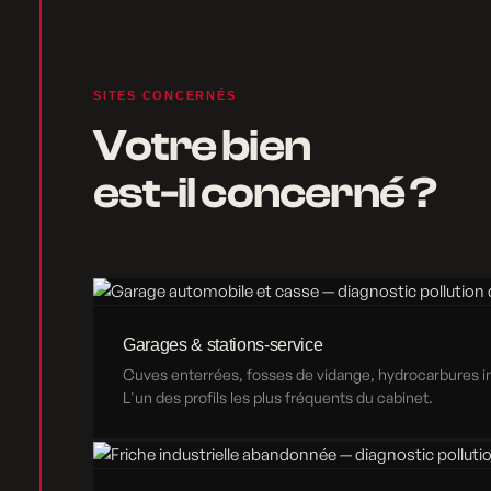
SITES CONCERNÉS
Votre bien
est-il concerné ?
Garages & stations-service
Cuves enterrées, fosses de vidange, hydrocarbures inf
L'un des profils les plus fréquents du cabinet.