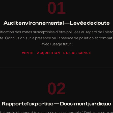
01
Audit environnemental — Levée de doute
ification des zones susceptibles d'être polluées au regard de l'hist
ite. Conclusion sur la présence ou l'absence de pollution et compatib
avec l'usage futur.
VENTE · ACQUISITION · DUE DILIGENCE
02
Rapport d'expertise — Document juridique
ite terrain et rapport à valeur juridique, annexable à l'acte de vente o