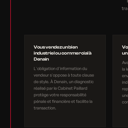
tr
Vous vendez un bien
Vo
industriel ou commercial à
un
Denain
Av
L'obligation d'information du
la 
vendeur s'oppose à toute clause
en
de style. À Denain, un diagnostic
ind
réalisé par le Cabinet Paillard
rep
protège votre responsabilité
une
pénale et financière et facilite la
com
transaction.