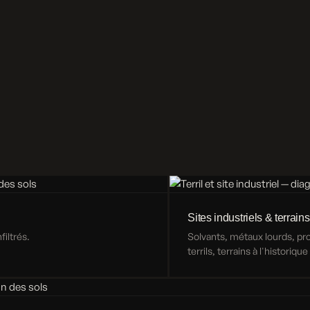
Sites industriels & terrains
iltrés.
Solvants, métaux lourds, p
terrils, terrains à l'historiqu