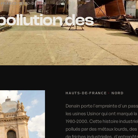
-FRANCE
›
NORD
›
DENAIN
pollution des
HAUTS-DE-FRANCE
·
NORD
Denain porte l'empreinte d'un pas
les usines Usinor qui ont marqué la
1980-2000. Cette histoire industrie
pollués par des métaux lourds, des
de friches industrielles, d'entrepô