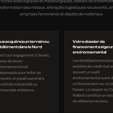
Friches sidérurgiques et métallurgiques, ateliers de traitement
ansformation des métaux, entrepôts logistiques reconvertis, 
emprises ferroviaires et dépôts de matériaux
us acquérez un terrain ou
Votre dossier de
 bâtiment dans le Nord
financement exige un
environnemental
ant tout engagement à Denain,
Les établissements banc
levée de doute
sociétés de crédit-bail e
vironnemental est
souvent un audit
ispensable pour éviter de
environnemental avant d
rendre un passif caché lié à
un financement sur un bi
 activité industrielle ou
Denain. Le rapport du C
merciale antérieure.
Paillard constitue un d
de référence reconnu.