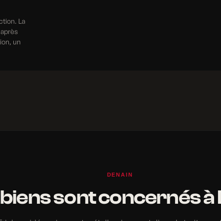
ction. La
 après
tion, un
DENAIN
 biens sont concernés à 