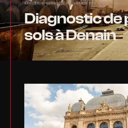
ACCUEIL
›
DIAGNOSTIC POLLUTION DES SOLS
›
HAUTS-DE
Diagnostic de 
sols à Denain