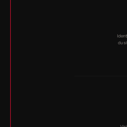
Ident
du s
Vis