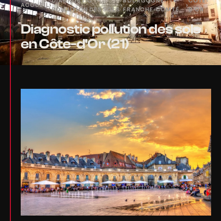
DIAGNOSTIC
BOURGOGNE-
CÔTE-
ACCUEIL
›
›
›
POLLUTION DES SOLS
FRANCHE-COMTÉ
D'OR
Diagnostic pollution des sols
en Côte-d'Or (21)