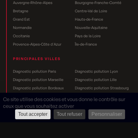
Auvergne-Rhône-Alpes
Bourgogne-Franche-Comté
Bretagne
Centre-Val de Loire
Grand Est
Hauts-de-France
Normandie
Nouvelle-Aquitaine
Occitanie
Pays de la Loire
Provence-Alpes-Côte d'Azur
Île-de-France
PRINCIPALES VILLES
Diagnostic pollution Paris
Diagnostic pollution Lyon
Diagnostic pollution Marseille
Diagnostic pollution Lille
Diagnostic pollution Bordeaux
Diagnostic pollution Strasbourg
Diagnostic pollution Nantes
Diagnostic pollution Toulouse
Ce site utilise des cookies et vous donne le contrôle sur
Diagnostic pollution Grenoble
Diagnostic pollution Rennes
ceux que vous souhaitez activer
Diagnostic pollution Dijon
Diagnostic pollution Reims
Tout accepter
Tout refuser
Personnaliser