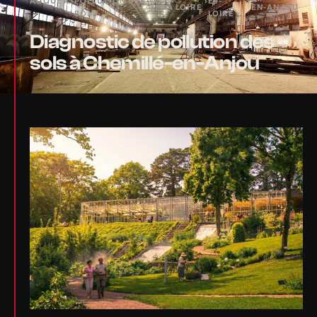
ACCUEIL
›
POLLUTION DES
›
›
ET-
›
LA LOIRE
EN-ANJOU
SOLS
LOIRE
Diagnostic de pollution des
sols à Chemillé-en-Anjou