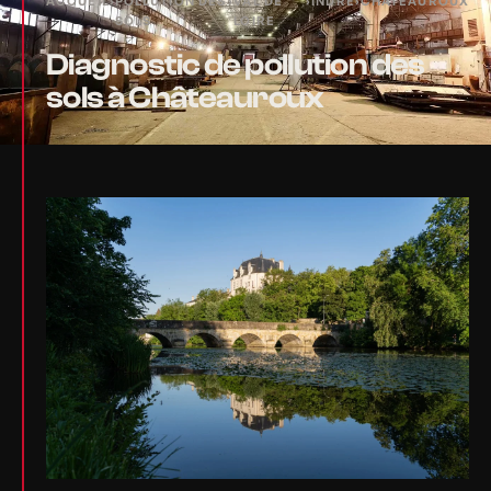
ACCUEIL
›
POLLUTION DES
›
VAL DE
›
INDRE
›
CHÂTEAUROUX
SOLS
LOIRE
Diagnostic de pollution des
sols à Châteauroux