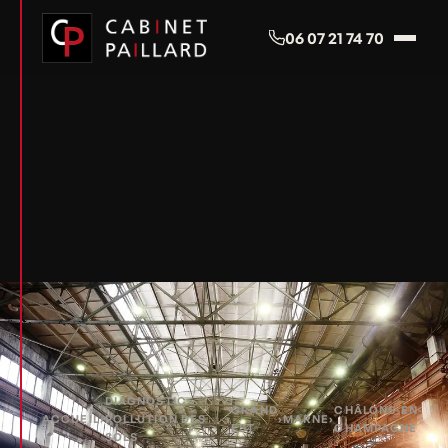
Panneau de gestion des cookies
06 07 21 74 70
DIAGNOSTIC
GRAND
CHÂLONS-EN-
ACCUEIL
›
POLLUTION DES
›
›
MARNE
›
EST
CHAMPAGNE
SOLS