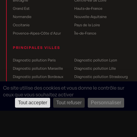
Bretagne
Centre-Val de Loire
Grand Est
Hauts-de-France
Normandie
Nouvelle-Aquitaine
Occitanie
Pays de la Loire
Provence-Alpes-Côte d'Azur
Île-de-France
PRINCIPALES VILLES
Diagnostic pollution Paris
Diagnostic pollution Lyon
Diagnostic pollution Marseille
Diagnostic pollution Lille
Diagnostic pollution Bordeaux
Diagnostic pollution Strasbourg
Diagnostic pollution Nantes
Diagnostic pollution Toulouse
Ce site utilise des cookies et vous donne le contrôle sur
Diagnostic pollution Grenoble
Diagnostic pollution Rennes
ceux que vous souhaitez activer
Diagnostic pollution Dijon
Diagnostic pollution Reims
Tout accepter
Tout refuser
Personnaliser
Mentions légales
Rouge Cerise