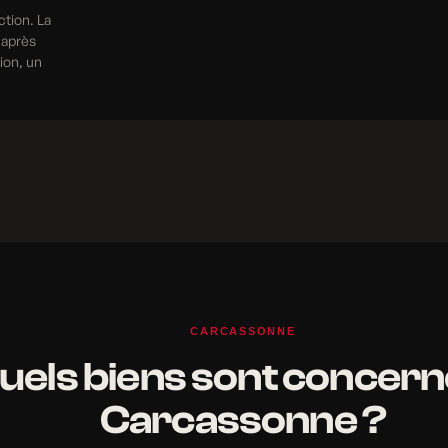
ction. La
 après
tion, un
CARCASSONNE
uels biens sont concern
Carcassonne ?