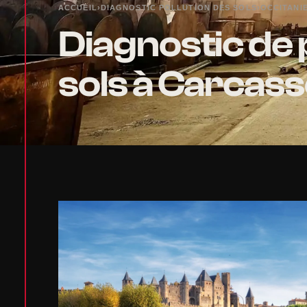
ACCUEIL
›
DIAGNOSTIC POLLUTION DES SOLS
›
OCCITANI
Diagnostic de 
sols à Carcas