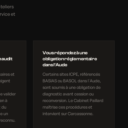
teliers
rvice et
Vous répondez à une
 audit
obligation réglementaire
dans l'Aude
aires et
Certains sites ICPE, référencés
xigent
BASIAS ou BASOL dans l'Aude,
sont soumis à une obligation de
e valider
diagnostic avant cession ou
en à
reconversion. Le Cabinet Paillard
t du
maîtrise ces procédures et
ue un
intervient sur Carcassonne.
reconnu.