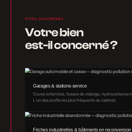
SITES CONCERNÉS
Votre bien
est-il concerné ?
Garages & stations-service
Cuves enterrées, fosses de vidange, hydrocarbures inf
L'un des profils les plus fréquents du cabinet.
Friches industrielles & bâtiments en reconversion