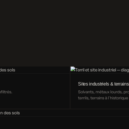
Sites industriels & terrains
iltrés.
Solvants, métaux lourds, p
terrils, terrains à l'historiqu