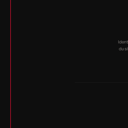
Ident
du s