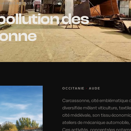
E
›
AUDE
›
CARCASSONNE
pollution des
sonne
OCCITANIE
·
AUDE
Carcassonne, cité emblématique d
diversifiée mêlant viticulture, text
cité médiévale, son tissu économi
ateliers de mécanique automobile, d
Ces activités, concentrées notammen