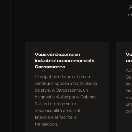
A
m
Vous vendez un bien
Vo
industriel ou commercial à
un
Carcassonne
Av
L'obligation d'information du
Car
vendeur s'oppose à toute clause
en
de style. À Carcassonne, un
ind
diagnostic réalisé par le Cabinet
rep
Paillard protège votre
une
responsabilité pénale et
com
financière et facilite la
transaction.