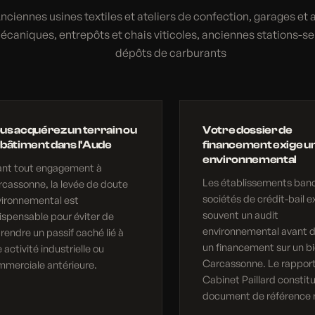
nciennes usines textiles et ateliers de confection, garages et a
écaniques, entrepôts et chais viticoles, anciennes stations-se
dépôts de carburants
us acquérez un terrain ou
Votre dossier de
 bâtiment dans l'Aude
financement exige un
environnemental
ant tout engagement à
Les établissements banc
cassonne, la levée de doute
sociétés de crédit-bail e
vironnemental est
souvent un audit
ispensable pour éviter de
environnemental avant d
rendre un passif caché lié à
un financement sur un bi
 activité industrielle ou
Carcassonne. Le rappor
merciale antérieure.
Cabinet Paillard constit
document de référence 