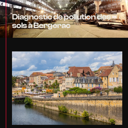
ACCUEIL
›
POLLUTION
›
›
DORDOGNE
›
BERGERAC
AQUITAINE
DES SOLS
Diagnostic de pollution des
sols à Bergerac