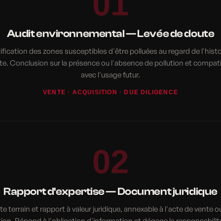
01
Audit environnemental — Levée de doute
ification des zones susceptibles d'être polluées au regard de l'hist
ite. Conclusion sur la présence ou l'absence de pollution et compatib
avec l'usage futur.
VENTE · ACQUISITION · DUE DILIGENCE
02
Rapport d'expertise — Document juridique
ite terrain et rapport à valeur juridique, annexable à l'acte de vente o
tion. Répond à l'obligation d'information et dégage la responsabilit