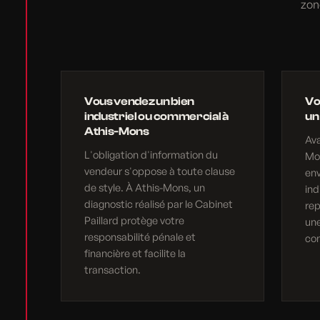
zon
Vous vendez un bien
Vo
industriel ou commercial à
un
Athis-Mons
Ava
L'obligation d'information du
Mon
vendeur s'oppose à toute clause
en
de style. À Athis-Mons, un
ind
diagnostic réalisé par le Cabinet
rep
Paillard protège votre
une
responsabilité pénale et
com
financière et facilite la
transaction.