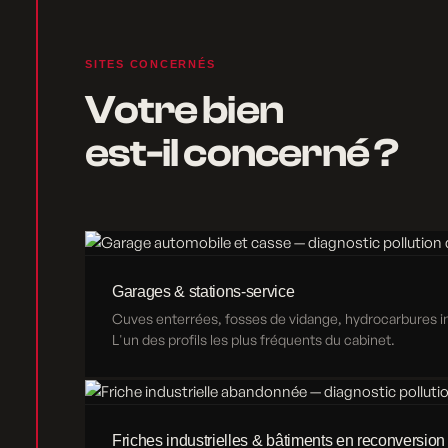
SITES CONCERNÉS
Votre bien
est-il concerné ?
Garages & stations-service
Cuves enterrées, fosses de vidange, hydrocarbures inf
L'un des profils les plus fréquents du cabinet.
Friches industrielles & bâtiments en reconversion