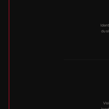
Ident
du s
Vis
loca