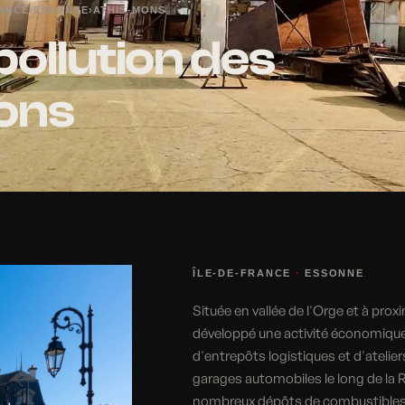
RANCE
›
ESSONNE
›
ATHIS-MONS
pollution des
Mons
ÎLE-DE-FRANCE
·
ESSONNE
Située en vallée de l'Orge et à pro
développé une activité économique 
d'entrepôts logistiques et d'atelier
garages automobiles le long de la 
nombreux dépôts de combustibles lié