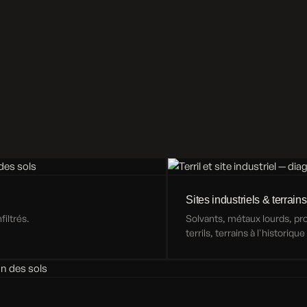
Sites industriels & terrains
iltrés.
Solvants, métaux lourds, p
terrils, terrains à l'historiqu