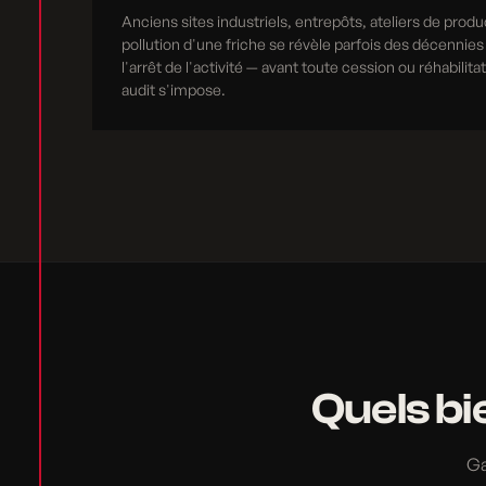
Anciens sites industriels, entrepôts, ateliers de produ
pollution d'une friche se révèle parfois des décennies
l'arrêt de l'activité — avant toute cession ou réhabilita
audit s'impose.
Quels bi
Ga