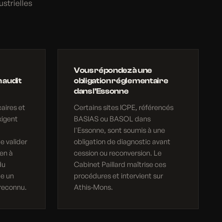
ustrielles
Vous répondez à une
 audit
obligation réglementaire
dans l'Essonne
aires et
Certains sites ICPE, référencés
xigent
BASIAS ou BASOL dans
l'Essonne, sont soumis à une
e valider
obligation de diagnostic avant
en à
cession ou reconversion. Le
du
Cabinet Paillard maîtrise ces
ue un
procédures et intervient sur
reconnu.
Athis-Mons.