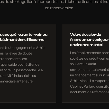
es de stockage liés à l'aéroportuaire, friches artisanales et ind
en reconversion
us acquérez un terrain ou
Votre dossier de
 bâtiment dans l'Essonne
financement exige un
environnemental
nt tout engagement à Athis-
Les établissements banc
s, la levée de doute
sociétés de crédit-bail e
vironnemental est
souvent un audit
ispensable pour éviter de
environnemental avant d
rendre un passif caché lié à
un financement sur un bi
 activité industrielle ou
Athis-Mons. Le rapport 
merciale antérieure.
Cabinet Paillard constit
document de référence 