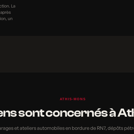
ction. La
 après
tion, un
ATHIS-MONS
ens sont concernés à A
rages et ateliers automobiles en bordure de RN7, dépôts pétro