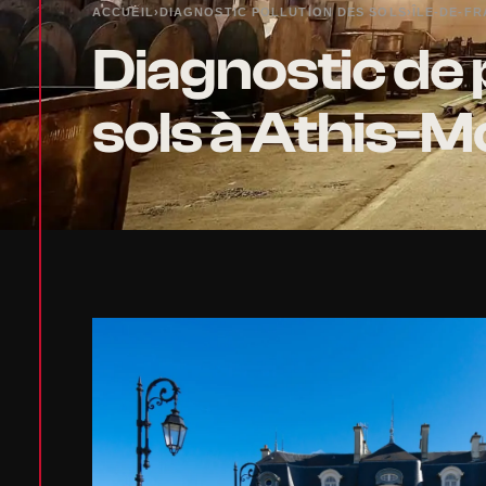
ACCUEIL
›
DIAGNOSTIC POLLUTION DES SOLS
›
ÎLE-DE-F
Diagnostic de 
sols à Athis-