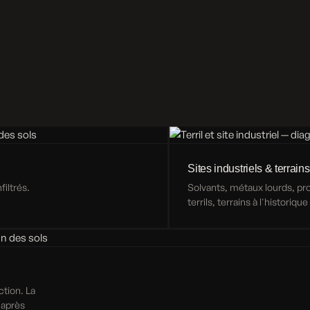
Sites industriels & terrains
iltrés.
Solvants, métaux lourds, p
terrils, terrains à l'historiqu
ction. La
 après