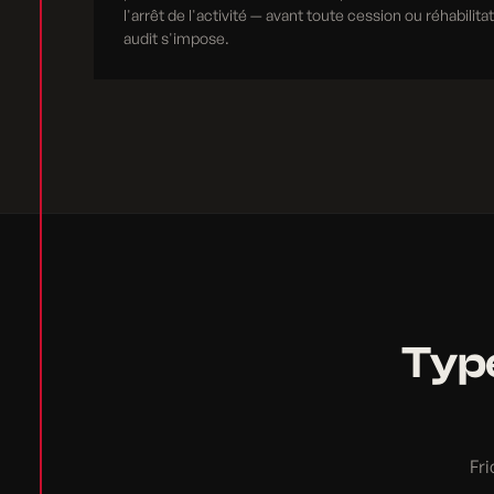
l'arrêt de l'activité — avant toute cession ou réhabilita
audit s'impose.
Type
Fri