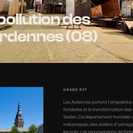
T
›
ARDENNES
pollution des
Ardennes (08)
GRAND EST
Les Ardennes portent l'empreinte d'
fonderies et la transformation des 
Sedan. Ce département frontalier de
mécaniques, des ateliers d'usinage,
les sols. Les reconversions de fric