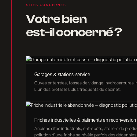
SITES CONCERNÉS
Votre bien
est-il concerné ?
Garages & stations-service
Cuves enterrées, fosses de vidange, hydrocarbures inf
L'un des profils les plus fréquents du cabinet.
Friches industrielles & bâtiments en reconversion
Anciens sites industriels, entrepôts, ateliers de produ
pollution d'une friche se révèle parfois des décennies