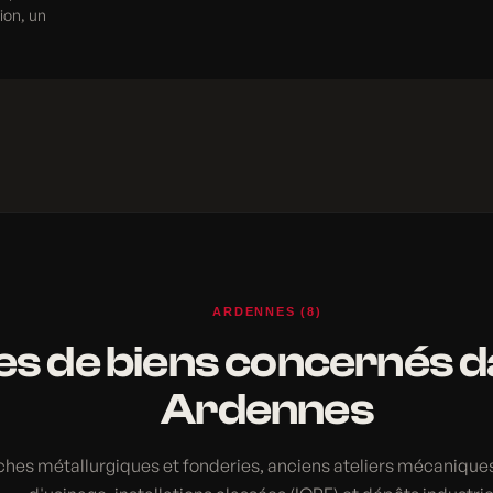
tion, un
ARDENNES (8)
s de biens concernés d
Ardennes
ches métallurgiques et fonderies, anciens ateliers mécaniques