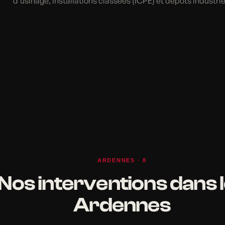
d'usinage, installations classées (ICPE) et dépôts industrie
ARDENNES · 8
Nos interventions dans 
Ardennes