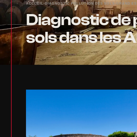
ACCUEIL
›
DIAGNOSTIC POLLUTION DES SOLS
›
GRAND ES
Diagnostic de 
sols dans les 