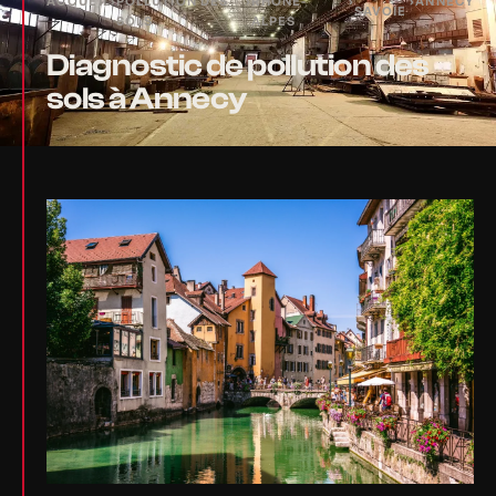
ACCUEIL
›
POLLUTION DES
›
RHÔNE-
›
›
ANNECY
SAVOIE
SOLS
ALPES
Diagnostic de pollution des
sols à Annecy